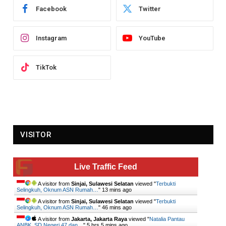
Facebook
Twitter
Instagram
YouTube
TikTok
VISITOR
Live Traffic Feed
A visitor from
Sinjai, Sulawesi Selatan
viewed "
Terbukti
Selingkuh, Oknum ASN Rumah…
"
13 mins ago
A visitor from
Sinjai, Sulawesi Selatan
viewed "
Terbukti
Selingkuh, Oknum ASN Rumah…
"
46 mins ago
A visitor from
Jakarta, Jakarta Raya
viewed "
Natalia Pantau
ANBK, SD Negeri 47 dan…
"
5 hrs 5 mins ago