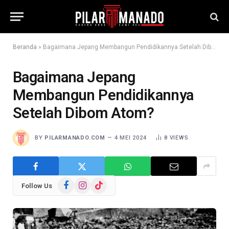
Beranda
»
Bagaimana Jepang Membangun Pendidikannya Setelah Dibom Atom?
Bagaimana Jepang
Membangun Pendidikannya
Setelah Dibom Atom?
BY
PILARMANADO.COM
4 MEI 2024
8
VIEWS
Facebook
Instagram
TikTok
Follow Us