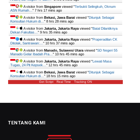
A visitor from
Singapore
viewed "
Terbukti Selingkuh, Oknum
ASN Rumah…
"
7 hrs 17 mins ago
A visitor from
Bekasi, Jawa Barat
viewed "
Ditunjuk Sebagai
Konsultan Hukum di…
"
8 hrs 28 mins ago
A visitor from
Jakarta, Jakarta Raya
viewed "
Batal Dilantiknya
Dekan Fakultas…
"
9 hrs 35 mins ago
A visitor from
Jakarta, Jakarta Raya
viewed "
Praperadilan CK
Ditolak, Santrawan:…
"
10 hrs 37 mins ago
A visitor from
Manado, Sulawesi Utara
viewed "
SD Negeri 55
Manado Gelar Ibadah Pra…
"
10 hrs 45 mins ago
A visitor from
Jakarta, Jakarta Raya
viewed "
Lewati Masa
Tugas, 24 Plt Kepsek…
"
12 hrs 45 mins ago
A visitor from
Bekasi, Jawa Barat
viewed "
Ditunjuk Sebagai
Konsultan Hukum di…
"
18 hrs 15 mins ago
Get Script
Real Time
Tracking ON
TENTANG KAMI