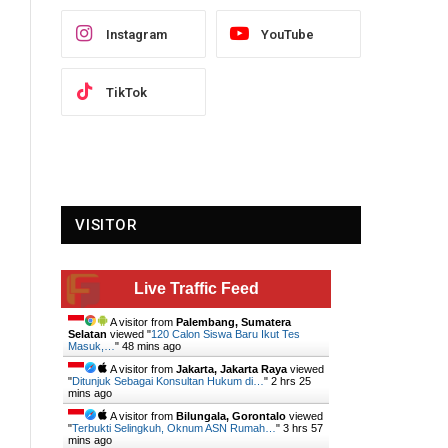
Instagram
YouTube
TikTok
y
VISITOR
Live Traffic Feed
A visitor from
Palembang, Sumatera
Selatan
viewed "
120 Calon Siswa Baru Ikut Tes
Masuk,…
"
48 mins ago
A visitor from
Jakarta, Jakarta Raya
viewed
"
Ditunjuk Sebagai Konsultan Hukum di…
"
2 hrs 25
mins ago
A visitor from
Bilungala, Gorontalo
viewed
"
Terbukti Selingkuh, Oknum ASN Rumah…
"
3 hrs 57
mins ago