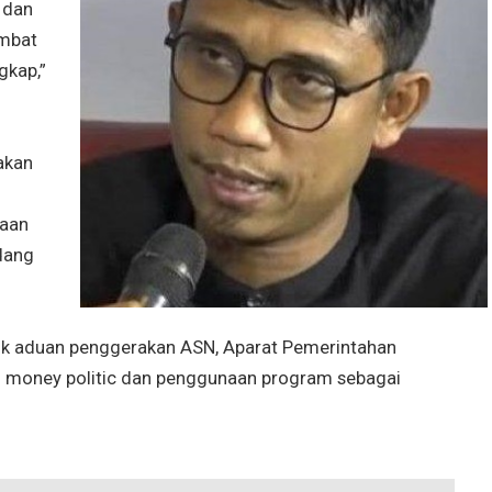
l dan
ambat
gkap,”
 akan
saan
dang
 aduan penggerakan ASN, Aparat Pemerintahan
an money politic dan penggunaan program sebagai