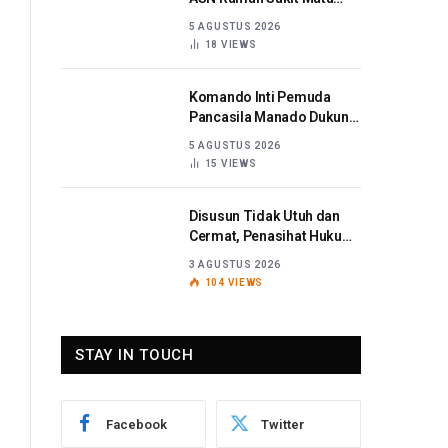
Sulut Dijatuhi Sanksi
5 AGUSTUS 2026
Disiplin Berat
18
VIEWS
Komando Inti Pemuda
Pancasila Manado Dukung
Kapolda Sulut Berantas
5 AGUSTUS 2026
Korupsi
15
VIEWS
Disusun Tidak Utuh dan
Cermat, Penasihat Hukum
Titaribka: Kami Tolak
3 AGUSTUS 2026
Tanggapan Jaksa
104
VIEWS
STAY IN TOUCH
Facebook
Twitter