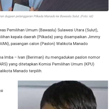
an dugaan pelanggaran Pilkada Manado ke Bawaslu Sulut. (Foto: ist)
 Pemilihan Umum (Bawaslu) Sulawesi Utara (Sulut),
lihan kepala daerah (Pilkada) yang disampaikan Jimmy
 IVAN), pasangan calon (Paslon) Walikota Manado
ma Imba – Ivan (Beriman) itu mengadukan paslon nomor
AARS) yang ditetapkan Komisi Pemilihan Umum (KPU)
likota Manado terpilih.
si