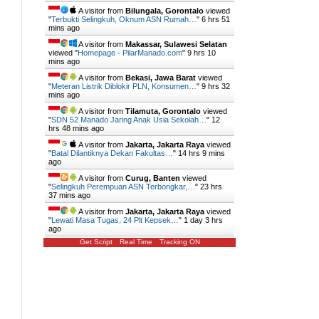
A visitor from
Bilungala, Gorontalo
viewed
"
Terbukti Selingkuh, Oknum ASN Rumah…
"
6 hrs 51
mins ago
A visitor from
Makassar, Sulawesi Selatan
viewed "
Homepage - PilarManado.com
"
9 hrs 10
mins ago
A visitor from
Bekasi, Jawa Barat
viewed
"
Meteran Listrik Diblokir PLN, Konsumen…
"
9 hrs 32
mins ago
A visitor from
Tilamuta, Gorontalo
viewed
"
SDN 52 Manado Jaring Anak Usia Sekolah…
"
12
hrs 48 mins ago
A visitor from
Jakarta, Jakarta Raya
viewed
"
Batal Dilantiknya Dekan Fakultas…
"
14 hrs 9 mins
ago
A visitor from
Curug, Banten
viewed
"
Selingkuh Perempuan ASN Terbongkar,…
"
23 hrs
37 mins ago
A visitor from
Jakarta, Jakarta Raya
viewed
"
Lewati Masa Tugas, 24 Plt Kepsek…
"
1 day 3 hrs
ago
Get Script
Real Time
Tracking ON