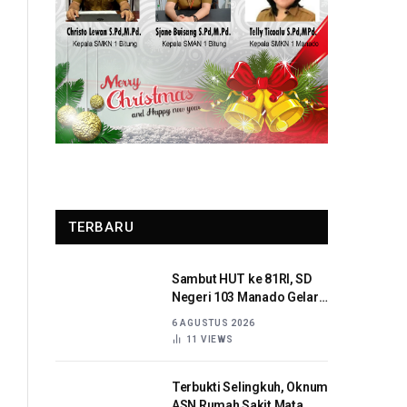
TERBARU
Sambut HUT ke 81RI, SD
Negeri 103 Manado Gelar
Beragam Lomba
6 AGUSTUS 2026
11
VIEWS
Terbukti Selingkuh, Oknum
ASN Rumah Sakit Mata