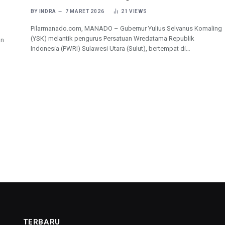
BY
INDRA
7 MARET 2026
21
VIEWS
Pilarmanado.com, MANADO – Gubernur Yulius Selvanus Komaling
(YSK) melantik pengurus Persatuan Wredatama Republik
an
Indonesia (PWRI) Sulawesi Utara (Sulut), bertempat di…
TERBARU