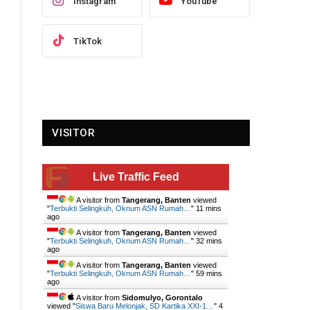
Instagram
YouTube
TikTok
VISITOR
Live Traffic Feed
A visitor from
Tangerang, Banten
viewed
"
Terbukti Selingkuh, Oknum ASN Rumah…
"
11 mins
ago
A visitor from
Tangerang, Banten
viewed
"
Terbukti Selingkuh, Oknum ASN Rumah…
"
32 mins
ago
A visitor from
Tangerang, Banten
viewed
"
Terbukti Selingkuh, Oknum ASN Rumah…
"
59 mins
ago
A visitor from
Sidomulyo, Gorontalo
viewed "
Siswa Baru Melonjak, SD Kartika XXI-1…
"
4