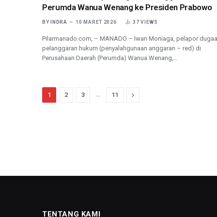
Perumda Wanua Wenang ke Presiden Prabowo
BY
INDRA
10 MARET 2026
37
VIEWS
Pilarmanado.com, – MANADO – Iwan Moniaga, pelapor duga
pelanggaran hukum (penyalahgunaan anggaran – red) di
Perusahaan Daerah (Perumda) Wanua Wenang,…
…
Next
1
2
3
11
TENTANG KAMI