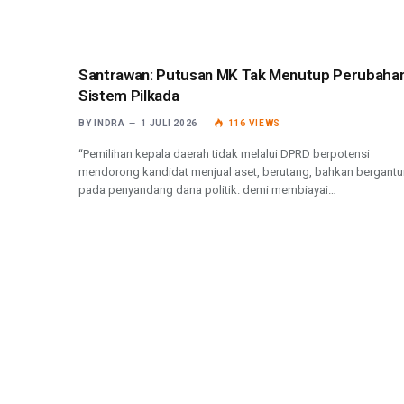
Santrawan: Putusan MK Tak Menutup Perubaha
Sistem Pilkada
BY
INDRA
1 JULI 2026
116
VIEWS
“Pemilihan kepala daerah tidak melalui DPRD berpotensi
mendorong kandidat menjual aset, berutang, bahkan bergant
pada penyandang dana politik. demi membiayai…