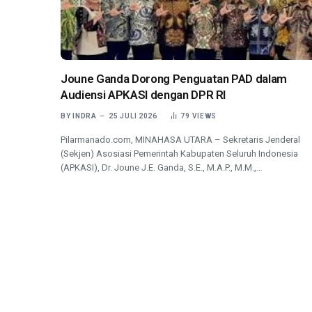
Joune Ganda Dorong Penguatan PAD dalam
Audiensi APKASI dengan DPR RI
BY
INDRA
25 JULI 2026
79
VIEWS
Pilarmanado.com, MINAHASA UTARA – Sekretaris Jenderal
(Sekjen) Asosiasi Pemerintah Kabupaten Seluruh Indonesia
(APKASI), Dr. Joune J.E. Ganda, S.E., M.A.P., M.M.,…