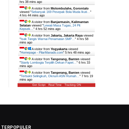
hrs 38 mins ago
A visitor from
Molombulahe, Gorontalo
viewed "
Sebanyak 169 Pesepak Bola Muda Ikuti…
"
4 hrs 44 mins ago
A visitor from
Banjarmasin, Kalimantan
Selatan
viewed "
Lewati Masa Tugas, 24 Plt
Kepsek…
"
4 hrs 52 mins ago
A visitor from
Jakarta, Jakarta Raya
viewed
"
Isak Tangis Warnai Penamatan SMP…
"
4 hrs 58
mins ago
A visitor from
Yogyakarta
viewed
"
Homepage - PilarManado.com
"
5 hrs 48 mins ago
A visitor from
Tangerang, Banten
viewed
"
Stanly Lombogia Terpilih Dekan Fapet…
"
6 hrs 33
mins ago
A visitor from
Tangerang, Banten
viewed
"
Terbukti Selingkuh, Oknum ASN Rumah…
"
7 hrs 19
mins ago
Get Script
Real Time
Tracking ON
TERPOPULER