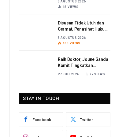
5 AGUSTUS 2026
Korupsi
15
VIEWS
Disusun Tidak Utuh dan
Cermat, Penasihat Hukum
Titaribka: Kami Tolak
3 AGUSTUS 2026
Tanggapan Jaksa
103
VIEWS
Raih Doktor, Joune Ganda
Komit Tingkatkan
Pelayanan Publik
27 JULI 2026
77
VIEWS
STAY IN TOUCH
Facebook
Twitter