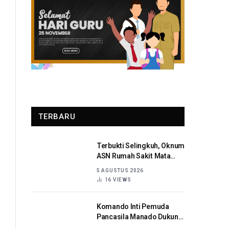
TERBARU
Terbukti Selingkuh, Oknum
ASN Rumah Sakit Mata
Sulut Dijatuhi Sanksi
5 AGUSTUS 2026
Disiplin Berat
16
VIEWS
Komando Inti Pemuda
Pancasila Manado Dukung
Kapolda Sulut Berantas