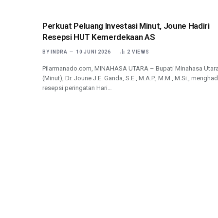
Perkuat Peluang Investasi Minut, Joune Hadiri
Resepsi HUT Kemerdekaan AS
BY
INDRA
10 JUNI 2026
2
VIEWS
Pilarmanado.com, MINAHASA UTARA – Bupati Minahasa Utar
(Minut), Dr. Joune J.E. Ganda, S.E., M.A.P., M.M., M.Si., menghadi
resepsi peringatan Hari…