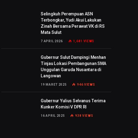
Selingkuh Perempuan ASN
Terbongkar, Yudi Akui Lakukan
Zinah Bersama Perawat VK di RS
Mata Sulut
7 APRIL 2026
1,681
VIEWS
Gubernur Sulut Dampingi Menhan
Tinjau Lokasi Pembangunan SMA
Unggulan Garuda Nusantara di
Langowan
19 MARET 2025
946
VIEWS
Gubernur Yulius Selvanus Terima
Kunker Komisi V DPR RI
16 APRIL 2025
938
VIEWS