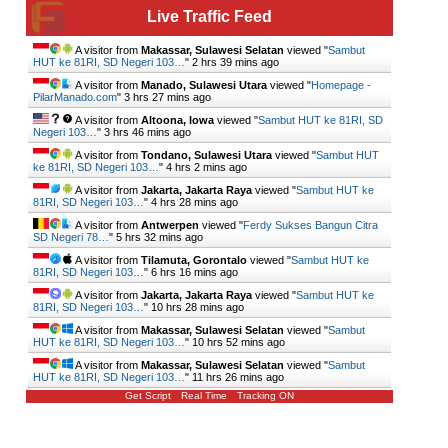
Live Traffic Feed
A visitor from
Makassar, Sulawesi Selatan
viewed "
Sambut
HUT ke 81RI, SD Negeri 103…
"
2 hrs 39 mins ago
A visitor from
Manado, Sulawesi Utara
viewed "
Homepage -
PilarManado.com
"
3 hrs 27 mins ago
A visitor from
Altoona, Iowa
viewed "
Sambut HUT ke 81RI, SD
Negeri 103…
"
3 hrs 46 mins ago
A visitor from
Tondano, Sulawesi Utara
viewed "
Sambut HUT
ke 81RI, SD Negeri 103…
"
4 hrs 2 mins ago
A visitor from
Jakarta, Jakarta Raya
viewed "
Sambut HUT ke
81RI, SD Negeri 103…
"
4 hrs 28 mins ago
A visitor from
Antwerpen
viewed "
Ferdy Sukses Bangun Citra
SD Negeri 78…
"
5 hrs 32 mins ago
A visitor from
Tilamuta, Gorontalo
viewed "
Sambut HUT ke
81RI, SD Negeri 103…
"
6 hrs 16 mins ago
A visitor from
Jakarta, Jakarta Raya
viewed "
Sambut HUT ke
81RI, SD Negeri 103…
"
10 hrs 28 mins ago
A visitor from
Makassar, Sulawesi Selatan
viewed "
Sambut
HUT ke 81RI, SD Negeri 103…
"
10 hrs 52 mins ago
A visitor from
Makassar, Sulawesi Selatan
viewed "
Sambut
HUT ke 81RI, SD Negeri 103…
"
11 hrs 26 mins ago
Get Script
Real Time
Tracking ON