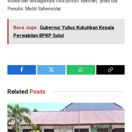
siswa dan terbagunnya citra positif sekolah,” jelas dia.
Penulis: Meldi Sahensolar.
Baca Juga:
Gubernur Yulius Kukuhkan Kepala
Perwakilan BPKP Sulut
Facebook
Twitter
WhatsApp
Copy
Link
Related
Posts