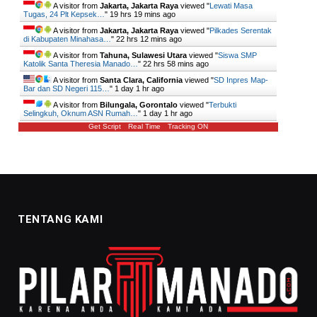
A visitor from
Jakarta, Jakarta Raya
viewed "
Lewati Masa
Tugas, 24 Plt Kepsek…
"
19 hrs 19 mins ago
A visitor from
Jakarta, Jakarta Raya
viewed "
Pilkades Serentak
di Kabupaten Minahasa…
"
22 hrs 12 mins ago
A visitor from
Tahuna, Sulawesi Utara
viewed "
Siswa SMP
Katolik Santa Theresia Manado…
"
22 hrs 58 mins ago
A visitor from
Santa Clara, California
viewed "
SD Inpres Map-
Bar dan SD Negeri 115…
"
1 day 1 hr ago
A visitor from
Bilungala, Gorontalo
viewed "
Terbukti
Selingkuh, Oknum ASN Rumah…
"
1 day 1 hr ago
Get Script
Real Time
Tracking ON
TENTANG KAMI