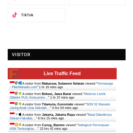
TikTok
VISITOR
Live Traffic Feed
A visitor from
Makassar, Sulawesi Selatan
viewed "
Homepage
- PilarManado.com
"
1 hr 16 mins ago
A visitor from
Bekasi, Jawa Barat
viewed "
Meteran Listrik
Diblokir PLN, Konsumen…
"
1 hr 37 mins ago
A visitor from
Tilamuta, Gorontalo
viewed "
SDN 52 Manado
Jaring Anak Usia Sekolah…
"
4 hrs 54 mins ago
A visitor from
Jakarta, Jakarta Raya
viewed "
Batal Dilantiknya
Dekan Fakultas…
"
6 hrs 15 mins ago
A visitor from
Curug, Banten
viewed "
Selingkuh Perempuan
ASN Terbongkar,…
"
15 hrs 42 mins ago