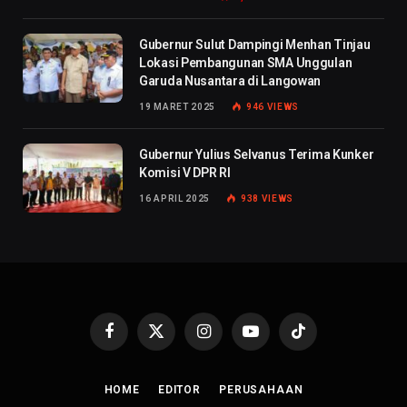
Gubernur Sulut Dampingi Menhan Tinjau
Lokasi Pembangunan SMA Unggulan
Garuda Nusantara di Langowan
19 MARET 2025
946
VIEWS
Gubernur Yulius Selvanus Terima Kunker
Komisi V DPR RI
16 APRIL 2025
938
VIEWS
Facebook
X
Instagram
YouTube
TikTok
(Twitter)
HOME
EDITOR
PERUSAHAAN