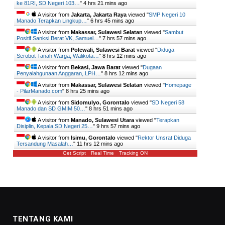
ke 81RI, SD Negeri 103…
"
4 hrs 21 mins ago
A visitor from
Jakarta, Jakarta Raya
viewed "
SMP Negeri 10
Manado Terapkan Lingkup…
"
6 hrs 45 mins ago
A visitor from
Makassar, Sulawesi Selatan
viewed "
Sambut
Positif Sanksi Berat VK, Samuel…
"
7 hrs 57 mins ago
A visitor from
Polewali, Sulawesi Barat
viewed "
Diduga
Serobot Tanah Warga, Walikota…
"
8 hrs 12 mins ago
A visitor from
Bekasi, Jawa Barat
viewed "
Dugaan
Penyalahgunaan Anggaran, LPH…
"
8 hrs 12 mins ago
A visitor from
Makassar, Sulawesi Selatan
viewed "
Homepage
- PilarManado.com
"
8 hrs 25 mins ago
A visitor from
Sidomulyo, Gorontalo
viewed "
SD Negeri 58
Manado dan SD GMIM 50…
"
8 hrs 51 mins ago
A visitor from
Manado, Sulawesi Utara
viewed "
Terapkan
Disiplin, Kepala SD Negeri 25…
"
9 hrs 57 mins ago
A visitor from
Isimu, Gorontalo
viewed "
Rektor Unsrat Diduga
Tersandung Masalah…
"
11 hrs 12 mins ago
Get Script
Real Time
Tracking ON
TENTANG KAMI