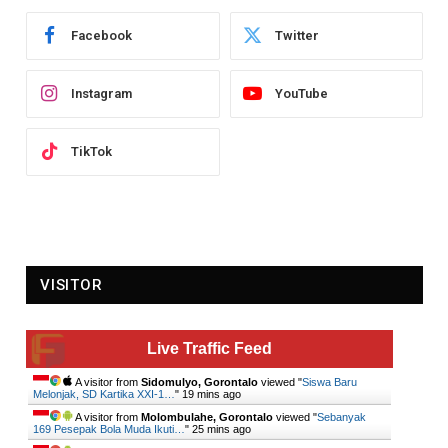
Facebook
Twitter
Instagram
YouTube
TikTok
VISITOR
Live Traffic Feed
A visitor from
Sidomulyo, Gorontalo
viewed "
Siswa Baru
Melonjak, SD Kartika XXI-1…
"
19 mins ago
A visitor from
Molombulahe, Gorontalo
viewed "
Sebanyak
169 Pesepak Bola Muda Ikuti…
"
25 mins ago