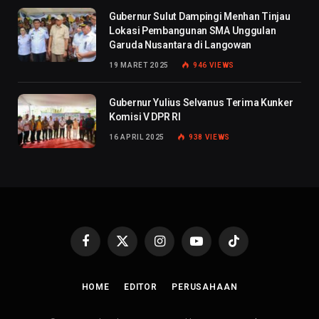
Gubernur Sulut Dampingi Menhan Tinjau
Lokasi Pembangunan SMA Unggulan
Garuda Nusantara di Langowan
19 MARET 2025
946
VIEWS
Gubernur Yulius Selvanus Terima Kunker
Komisi V DPR RI
16 APRIL 2025
938
VIEWS
Facebook
X
Instagram
YouTube
TikTok
(Twitter)
HOME
EDITOR
PERUSAHAAN