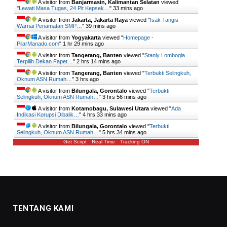
A visitor from
Banjarmasin, Kalimantan Selatan
viewed
"
Lewati Masa Tugas, 24 Plt Kepsek…
"
33 mins ago
A visitor from
Jakarta, Jakarta Raya
viewed "
Isak Tangis
Warnai Penamatan SMP…
"
40 mins ago
A visitor from
Yogyakarta
viewed "
Homepage -
PilarManado.com
"
1 hr 29 mins ago
A visitor from
Tangerang, Banten
viewed "
Stanly Lombogia
Terpilih Dekan Fapet…
"
2 hrs 14 mins ago
A visitor from
Tangerang, Banten
viewed "
Terbukti Selingkuh,
Oknum ASN Rumah…
"
3 hrs ago
A visitor from
Bilungala, Gorontalo
viewed "
Terbukti
Selingkuh, Oknum ASN Rumah…
"
3 hrs 56 mins ago
A visitor from
Kotamobagu, Sulawesi Utara
viewed "
Ada
Indikasi Korupsi Dibalik…
"
4 hrs 33 mins ago
A visitor from
Bilungala, Gorontalo
viewed "
Terbukti
Selingkuh, Oknum ASN Rumah…
"
5 hrs 34 mins ago
Get Script
Real Time
Tracking ON
TENTANG KAMI