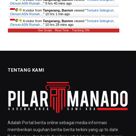
Oknum ASN Rumah…
"
9 hrs 40 mins ago
A visitor from
Tangerang, Banten
viewed "
Terbukti Selingkuh,
Oknum ASN Rumah…
"
10 hrs 1 min ago
A visitor from
Tangerang, Banten
viewed "
Terbukti Selingkuh,
Oknum ASN Rumah…
"
10 hrs 28 mins ago
Get Script
Real Time
Tracking ON
TENTANG KAMI
Adalah Portal berita online sebagai media informasi
memberikan suguhan berita-berita terkini yang up to date.