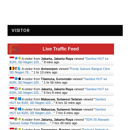
VISITOR
Live Traffic Feed
A visitor from
Jakarta, Jakarta Raya
viewed "
Sambut HUT ke
81RI, SD Negeri 103…
"
8 mins ago
A visitor from
Antwerpen
viewed "
Ferdy Sukses Bangun Citra
SD Negeri 78…
"
1 hr 13 mins ago
A visitor from
Tilamuta, Gorontalo
viewed "
Sambut HUT ke
81RI, SD Negeri 103…
"
1 hr 56 mins ago
A visitor from
Jakarta, Jakarta Raya
viewed "
Sambut HUT ke
81RI, SD Negeri 103…
"
6 hrs 8 mins ago
A visitor from
Makassar, Sulawesi Selatan
viewed "
Sambut
HUT ke 81RI, SD Negeri 103…
"
6 hrs 32 mins ago
A visitor from
Makassar, Sulawesi Selatan
viewed "
Sambut
HUT ke 81RI, SD Negeri 103…
"
7 hrs 6 mins ago
A visitor from
Jakarta, Jakarta Raya
viewed "
SDN 55 Manado
Sukses Gelar Penamatan,…
"
7 hrs 49 mins ago
A visitor from
Tangerang, Banten
viewed "
Terbukti Selingkuh,