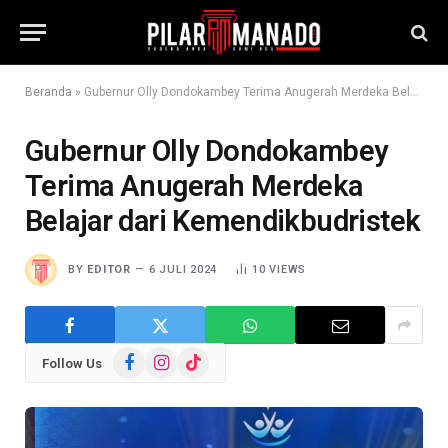
Beranda
»
Gubernur Olly Dondokambey Terima Anugerah Merdeka Belajar dari Kemendikbudristek
Gubernur Olly Dondokambey
Terima Anugerah Merdeka
Belajar dari Kemendikbudristek
BY
EDITOR
6 JULI 2024
10
VIEWS
Facebook
Instagram
TikTok
Follow Us