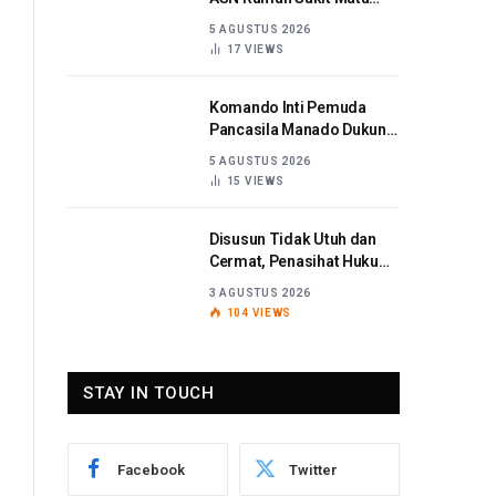
Sulut Dijatuhi Sanksi
5 AGUSTUS 2026
Disiplin Berat
17
VIEWS
Komando Inti Pemuda
Pancasila Manado Dukung
Kapolda Sulut Berantas
5 AGUSTUS 2026
Korupsi
15
VIEWS
Disusun Tidak Utuh dan
Cermat, Penasihat Hukum
Titaribka: Kami Tolak
3 AGUSTUS 2026
Tanggapan Jaksa
104
VIEWS
STAY IN TOUCH
Facebook
Twitter