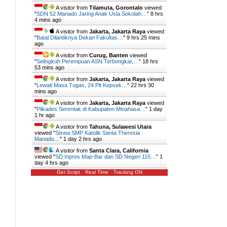
A visitor from
Tilamuta, Gorontalo
viewed
"
SDN 52 Manado Jaring Anak Usia Sekolah…
"
8 hrs
4 mins ago
A visitor from
Jakarta, Jakarta Raya
viewed
"
Batal Dilantiknya Dekan Fakultas…
"
9 hrs 25 mins
ago
A visitor from
Curug, Banten
viewed
"
Selingkuh Perempuan ASN Terbongkar,…
"
18 hrs
53 mins ago
A visitor from
Jakarta, Jakarta Raya
viewed
"
Lewati Masa Tugas, 24 Plt Kepsek…
"
22 hrs 30
mins ago
A visitor from
Jakarta, Jakarta Raya
viewed
"
Pilkades Serentak di Kabupaten Minahasa…
"
1 day
1 hr ago
A visitor from
Tahuna, Sulawesi Utara
viewed "
Siswa SMP Katolik Santa Theresia
Manado…
"
1 day 2 hrs ago
A visitor from
Santa Clara, California
viewed "
SD Inpres Map-Bar dan SD Negeri 115…
"
1
day 4 hrs ago
Get Script
Real Time
Tracking ON