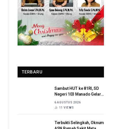
TERBARU
Sambut HUT ke 81RI, SD
Negeri 103 Manado Gelar
Beragam Lomba
6 AGUSTUS 2026
11
VIEWS
Terbukti Selingkuh, Oknum
ASN Rumah Sakit Mata