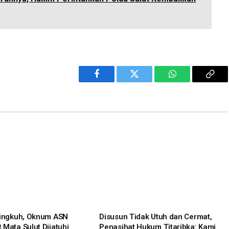
Facebook
Twitter
WhatsApp
Cop
Link
lingkuh, Oknum ASN
Disusun Tidak Utuh dan Cermat,
 Mata Sulut Dijatuhi
Penasihat Hukum Titaribka: Kami