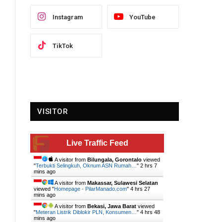
Instagram
YouTube
TikTok
y
VISITOR
Live Traffic Feed
A visitor from
Bilungala, Gorontalo
viewed
"
Terbukti Selingkuh, Oknum ASN Rumah…
"
2 hrs 7
mins ago
A visitor from
Makassar, Sulawesi Selatan
viewed "
Homepage - PilarManado.com
"
4 hrs 27
mins ago
A visitor from
Bekasi, Jawa Barat
viewed
"
Meteran Listrik Diblokir PLN, Konsumen…
"
4 hrs 48
mins ago