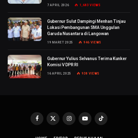
7 APRIL 2026
1,683
VIEWS
Gubernur Sulut Dampingi Menhan Tinjau
Lokasi Pembangunan SMA Unggulan
Garuda Nusantara di Langowan
19 MARET 2025
946
VIEWS
Gubernur Yulius Selvanus Terima Kunker
Komisi V DPR RI
16 APRIL 2025
938
VIEWS
Facebook
X
Instagram
YouTube
TikTok
(Twitter)