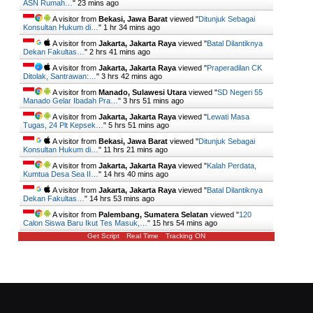
ASN Rumah…
"
23 mins ago
A visitor from
Bekasi, Jawa Barat
viewed "
Ditunjuk Sebagai
Konsultan Hukum di…
"
1 hr 34 mins ago
A visitor from
Jakarta, Jakarta Raya
viewed "
Batal Dilantiknya
Dekan Fakultas…
"
2 hrs 41 mins ago
A visitor from
Jakarta, Jakarta Raya
viewed "
Praperadilan CK
Ditolak, Santrawan:…
"
3 hrs 42 mins ago
A visitor from
Manado, Sulawesi Utara
viewed "
SD Negeri 55
Manado Gelar Ibadah Pra…
"
3 hrs 51 mins ago
A visitor from
Jakarta, Jakarta Raya
viewed "
Lewati Masa
Tugas, 24 Plt Kepsek…
"
5 hrs 51 mins ago
A visitor from
Bekasi, Jawa Barat
viewed "
Ditunjuk Sebagai
Konsultan Hukum di…
"
11 hrs 21 mins ago
A visitor from
Jakarta, Jakarta Raya
viewed "
Kalah Perdata,
Kumtua Desa Sea II…
"
14 hrs 40 mins ago
A visitor from
Jakarta, Jakarta Raya
viewed "
Batal Dilantiknya
Dekan Fakultas…
"
14 hrs 53 mins ago
A visitor from
Palembang, Sumatera Selatan
viewed "
120
Calon Siswa Baru Ikut Tes Masuk,…
"
15 hrs 54 mins ago
Get Script
Real Time
Tracking ON