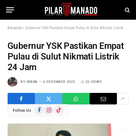
Beranda
»
Gubernur YSK Pastikan Empat Pulau di Sulut Nikmati Listrik 24 Jam
Gubernur YSK Pastikan Empat
Pulau di Sulut Nikmati Listrik
24 Jam
BY
INDRA
6 DESEMBER 2025
20
VIEWS
Facebook
Instagram
TikTok
Follow Us