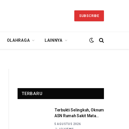
SUBSCRIBE
OLAHRAGA
LAINNYA
TERBARU
Terbukti Selingkuh, Oknum
ASN Rumah Sakit Mata
Sulut Dijatuhi Sanksi
5 AGUSTUS 2026
Disiplin Berat