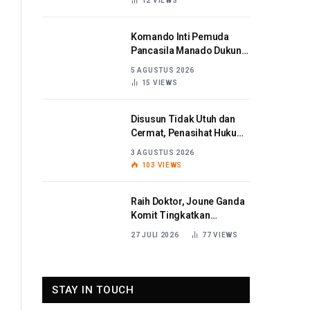
12
VIEWS
Komando Inti Pemuda
Pancasila Manado Dukung
Kapolda Sulut Berantas
5 AGUSTUS 2026
Korupsi
15
VIEWS
Disusun Tidak Utuh dan
Cermat, Penasihat Hukum
Titaribka: Kami Tolak
3 AGUSTUS 2026
Tanggapan Jaksa
103
VIEWS
Raih Doktor, Joune Ganda
Komit Tingkatkan
Pelayanan Publik
27 JULI 2026
77
VIEWS
STAY IN TOUCH