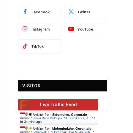
Facebook
Twitter
Instagram
YouTube
TikTok
VISITOR
Live Traffic Feed
A visitor from
Sidomulyo, Gorontalo
viewed "
Siswa Baru Melonjak, SD Kartika XXI-1…
"
1
hr 34 mins ago
A visitor from
Molombulahe, Gorontalo
viewed "
Sebanyak 169 Pesepak Bola Muda Ikuti…
"