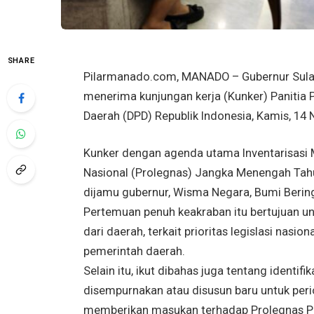
SHARE
Pilarmanado.com, MANADO – Gubernur Sulawe
menerima kunjungan kerja (Kunker) Paniti
Daerah (DPD) Republik Indonesia, Kamis, 14
Kunker dengan agenda utama Inventarisasi
Nasional (Prolegnas) Jangka Menengah Tahu
dijamu gubernur, Wisma Negara, Bumi Berin
Pertemuan penuh keakraban itu bertujuan un
dari daerah, terkait prioritas legislasi nas
pemerintah daerah.
Selain itu, ikut dibahas juga tentang identi
disempurnakan atau disusun baru untuk per
memberikan masukan terhadap Prolegnas Prio