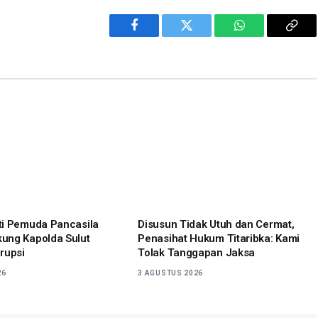
Facebook
Twitter
WhatsApp
Cop
Link
ti Pemuda Pancasila
Disusun Tidak Utuh dan Cermat,
ung Kapolda Sulut
Penasihat Hukum Titaribka: Kami
rupsi
Tolak Tanggapan Jaksa
26
3 AGUSTUS 2026