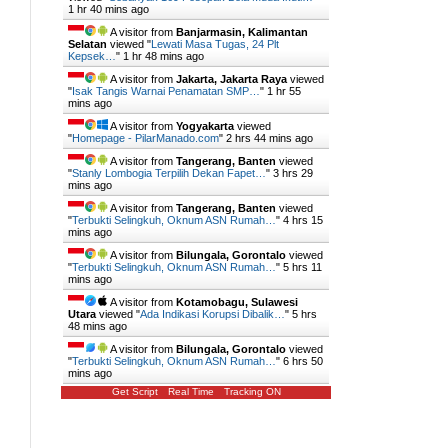
1 hr 40 mins ago
A visitor from
Banjarmasin, Kalimantan
Selatan
viewed "
Lewati Masa Tugas, 24 Plt
Kepsek…
"
1 hr 48 mins ago
A visitor from
Jakarta, Jakarta Raya
viewed
"
Isak Tangis Warnai Penamatan SMP…
"
1 hr 55
mins ago
A visitor from
Yogyakarta
viewed
"
Homepage - PilarManado.com
"
2 hrs 44 mins ago
A visitor from
Tangerang, Banten
viewed
"
Stanly Lombogia Terpilih Dekan Fapet…
"
3 hrs 29
mins ago
A visitor from
Tangerang, Banten
viewed
"
Terbukti Selingkuh, Oknum ASN Rumah…
"
4 hrs 15
mins ago
A visitor from
Bilungala, Gorontalo
viewed
"
Terbukti Selingkuh, Oknum ASN Rumah…
"
5 hrs 11
mins ago
A visitor from
Kotamobagu, Sulawesi
Utara
viewed "
Ada Indikasi Korupsi Dibalik…
"
5 hrs
48 mins ago
A visitor from
Bilungala, Gorontalo
viewed
"
Terbukti Selingkuh, Oknum ASN Rumah…
"
6 hrs 50
mins ago
Get Script
Real Time
Tracking ON