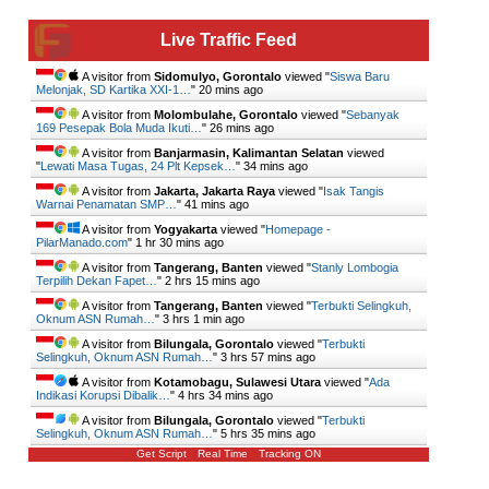
Live Traffic Feed
A visitor from
Sidomulyo, Gorontalo
viewed "
Siswa Baru
Melonjak, SD Kartika XXI-1…
"
20 mins ago
A visitor from
Molombulahe, Gorontalo
viewed "
Sebanyak
169 Pesepak Bola Muda Ikuti…
"
26 mins ago
A visitor from
Banjarmasin, Kalimantan Selatan
viewed
"
Lewati Masa Tugas, 24 Plt Kepsek…
"
34 mins ago
A visitor from
Jakarta, Jakarta Raya
viewed "
Isak Tangis
Warnai Penamatan SMP…
"
41 mins ago
A visitor from
Yogyakarta
viewed "
Homepage -
PilarManado.com
"
1 hr 30 mins ago
A visitor from
Tangerang, Banten
viewed "
Stanly Lombogia
Terpilih Dekan Fapet…
"
2 hrs 15 mins ago
A visitor from
Tangerang, Banten
viewed "
Terbukti Selingkuh,
Oknum ASN Rumah…
"
3 hrs 1 min ago
A visitor from
Bilungala, Gorontalo
viewed "
Terbukti
Selingkuh, Oknum ASN Rumah…
"
3 hrs 57 mins ago
A visitor from
Kotamobagu, Sulawesi Utara
viewed "
Ada
Indikasi Korupsi Dibalik…
"
4 hrs 34 mins ago
A visitor from
Bilungala, Gorontalo
viewed "
Terbukti
Selingkuh, Oknum ASN Rumah…
"
5 hrs 35 mins ago
Get Script
Real Time
Tracking ON