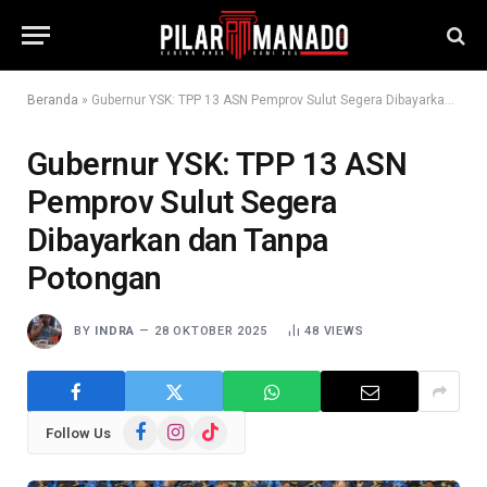
Beranda
»
Gubernur YSK: TPP 13 ASN Pemprov Sulut Segera Dibayarkan dan Tanpa Potongan
Gubernur YSK: TPP 13 ASN
Pemprov Sulut Segera
Dibayarkan dan Tanpa
Potongan
BY
INDRA
28 OKTOBER 2025
48
VIEWS
Facebook
Instagram
TikTok
Follow Us