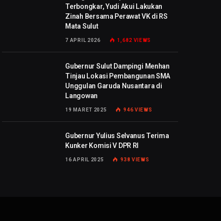
Terbongkar, Yudi Akui Lakukan
Zinah Bersama Perawat VK di RS
Mata Sulut
7 APRIL 2026
1,682
VIEWS
Gubernur Sulut Dampingi Menhan
Tinjau Lokasi Pembangunan SMA
Unggulan Garuda Nusantara di
Langowan
19 MARET 2025
946
VIEWS
Gubernur Yulius Selvanus Terima
Kunker Komisi V DPR RI
16 APRIL 2025
938
VIEWS