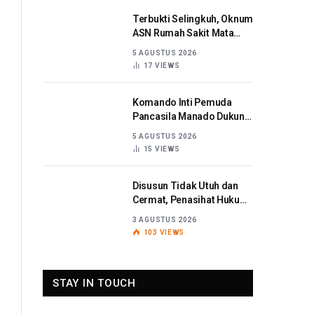
Terbukti Selingkuh, Oknum
ASN Rumah Sakit Mata
Sulut Dijatuhi Sanksi
5 AGUSTUS 2026
Disiplin Berat
17
VIEWS
Komando Inti Pemuda
Pancasila Manado Dukung
Kapolda Sulut Berantas
5 AGUSTUS 2026
Korupsi
15
VIEWS
Disusun Tidak Utuh dan
Cermat, Penasihat Hukum
Titaribka: Kami Tolak
3 AGUSTUS 2026
Tanggapan Jaksa
103
VIEWS
STAY IN TOUCH