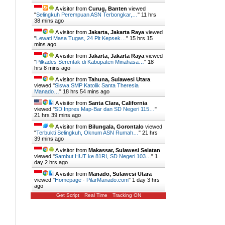
A visitor from
Curug, Banten
viewed
"
Selingkuh Perempuan ASN Terbongkar,…
"
11 hrs
38 mins ago
A visitor from
Jakarta, Jakarta Raya
viewed
"
Lewati Masa Tugas, 24 Plt Kepsek…
"
15 hrs 15
mins ago
A visitor from
Jakarta, Jakarta Raya
viewed
"
Pilkades Serentak di Kabupaten Minahasa…
"
18
hrs 8 mins ago
A visitor from
Tahuna, Sulawesi Utara
viewed "
Siswa SMP Katolik Santa Theresia
Manado…
"
18 hrs 54 mins ago
A visitor from
Santa Clara, California
viewed "
SD Inpres Map-Bar dan SD Negeri 115…
"
21 hrs 39 mins ago
A visitor from
Bilungala, Gorontalo
viewed
y
"
Terbukti Selingkuh, Oknum ASN Rumah…
"
21 hrs
39 mins ago
A visitor from
Makassar, Sulawesi Selatan
viewed "
Sambut HUT ke 81RI, SD Negeri 103…
"
1
day 2 hrs ago
A visitor from
Manado, Sulawesi Utara
viewed "
Homepage - PilarManado.com
"
1 day 3 hrs
ago
Get Script
Real Time
Tracking ON