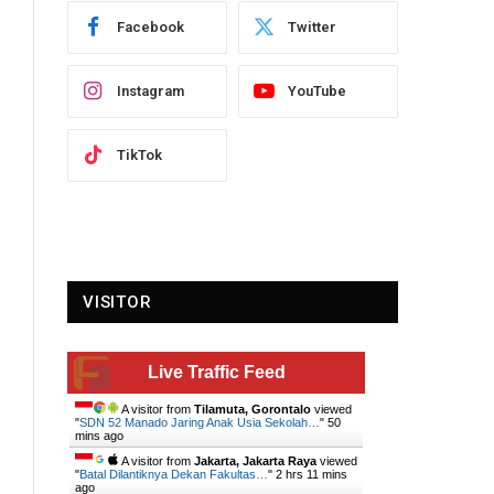
Facebook
Twitter
Instagram
YouTube
TikTok
VISITOR
Live Traffic Feed
A visitor from
Tilamuta, Gorontalo
viewed
"
SDN 52 Manado Jaring Anak Usia Sekolah…
"
50
mins ago
A visitor from
Jakarta, Jakarta Raya
viewed
"
Batal Dilantiknya Dekan Fakultas…
"
2 hrs 11 mins
ago