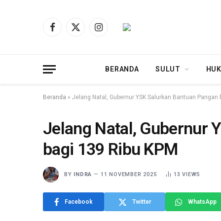
Facebook
X
Instagram
(Twitter)
BERANDA
SULUT
HUK
Beranda
»
Jelang Natal, Gubernur YSK Salurkan Bantuan Pangan 
Jelang Natal, Gubernur 
bagi 139 Ribu KPM
BY
INDRA
11 NOVEMBER 2025
13
VIEWS
Facebook
Twitter
WhatsApp