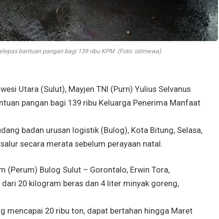
elepas bantuan pangan bagi 139 ribu KPM. (Foto: istimewa).
i Utara (Sulut), Mayjen TNI (Purn) Yulius Selvanus
ntuan pangan bagi 139 ribu Keluarga Penerima Manfaat
dang badan urusan logistik (Bulog), Kota Bitung, Selasa,
rsalur secara merata sebelum perayaan natal.
 (Perum) Bulog Sulut – Gorontalo, Erwin Tora,
 dari 20 kilogram beras dan 4 liter minyak goreng,
g mencapai 20 ribu ton, dapat bertahan hingga Maret