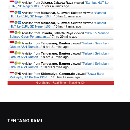
A visitor from
Jakarta, Jakarta Raya
viewed "
Sambut HUT ke
81RI, SD Negeri 103…
"
5 hrs 49 mins ago
A visitor from
Makassar, Sulawesi Selatan
viewed "
Sambut
HUT ke 81RI, SD Negeri 103…
"
6 hrs 13 mins ago
A visitor from
Makassar, Sulawesi Selatan
viewed "
Sambut
HUT ke 81RI, SD Negeri 103…
"
6 hrs 47 mins ago
A visitor from
Jakarta, Jakarta Raya
viewed "
SDN 55 Manado
Sukses Gelar Penamatan,…
"
7 hrs 29 mins ago
A visitor from
Tangerang, Banten
viewed "
Terbukti Selingkuh,
Oknum ASN Rumah…
"
9 hrs 21 mins ago
A visitor from
Tangerang, Banten
viewed "
Terbukti Selingkuh,
Oknum ASN Rumah…
"
9 hrs 41 mins ago
A visitor from
Tangerang, Banten
viewed "
Terbukti Selingkuh,
Oknum ASN Rumah…
"
10 hrs 9 mins ago
A visitor from
Sidomulyo, Gorontalo
viewed "
Siswa Baru
Melonjak, SD Kartika XXI-1…
"
13 hrs 47 mins ago
Get Script
Real Time
Tracking ON
TENTANG KAMI