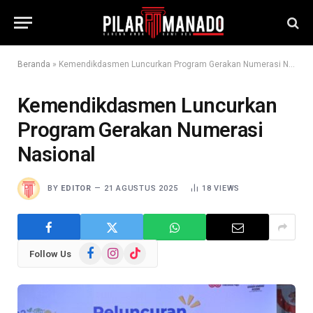
Beranda
»
Kemendikdasmen Luncurkan Program Gerakan Numerasi Nasional
Kemendikdasmen Luncurkan
Program Gerakan Numerasi
Nasional
BY
EDITOR
21 AGUSTUS 2025
18
VIEWS
Facebook
Instagram
TikTok
Follow Us