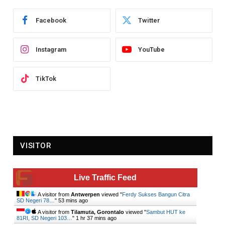
Facebook
Twitter
Instagram
YouTube
TikTok
VISITOR
Live Traffic Feed
A visitor from
Antwerpen
viewed "
Ferdy Sukses Bangun Citra
SD Negeri 78…
"
53 mins ago
A visitor from
Tilamuta, Gorontalo
viewed "
Sambut HUT ke
81RI, SD Negeri 103…
"
1 hr 37 mins ago