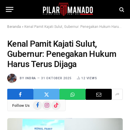
Beranda
»
Kenal Pamit Kajati Sulut, Gubernur: Penegakan Hukum Harus Terus Dijaga
Kenal Pamit Kajati Sulut,
Gubernur: Penegakan Hukum
Harus Terus Dijaga
BY
INDRA
31 OKTOBER 2025
12
VIEWS
Facebook
Instagram
TikTok
Follow Us