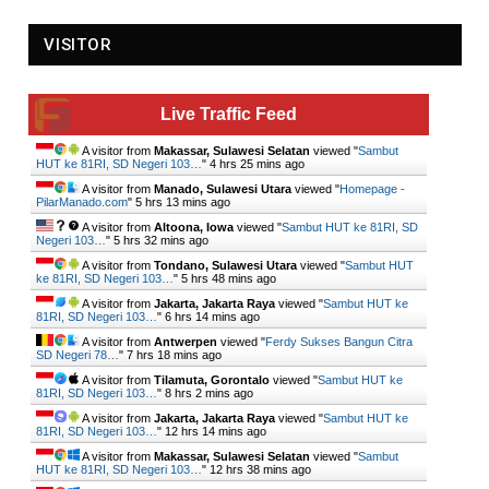
VISITOR
Live Traffic Feed
A visitor from
Makassar, Sulawesi Selatan
viewed "
Sambut
HUT ke 81RI, SD Negeri 103…
"
4 hrs 25 mins ago
A visitor from
Manado, Sulawesi Utara
viewed "
Homepage -
PilarManado.com
"
5 hrs 13 mins ago
A visitor from
Altoona, Iowa
viewed "
Sambut HUT ke 81RI, SD
Negeri 103…
"
5 hrs 32 mins ago
A visitor from
Tondano, Sulawesi Utara
viewed "
Sambut HUT
ke 81RI, SD Negeri 103…
"
5 hrs 48 mins ago
A visitor from
Jakarta, Jakarta Raya
viewed "
Sambut HUT ke
81RI, SD Negeri 103…
"
6 hrs 14 mins ago
A visitor from
Antwerpen
viewed "
Ferdy Sukses Bangun Citra
SD Negeri 78…
"
7 hrs 18 mins ago
A visitor from
Tilamuta, Gorontalo
viewed "
Sambut HUT ke
81RI, SD Negeri 103…
"
8 hrs 2 mins ago
A visitor from
Jakarta, Jakarta Raya
viewed "
Sambut HUT ke
81RI, SD Negeri 103…
"
12 hrs 14 mins ago
A visitor from
Makassar, Sulawesi Selatan
viewed "
Sambut
HUT ke 81RI, SD Negeri 103…
"
12 hrs 38 mins ago