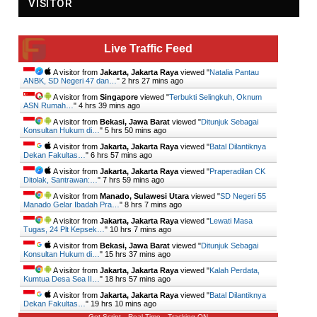
VISITOR
Live Traffic Feed
A visitor from
Jakarta, Jakarta Raya
viewed "
Natalia Pantau
ANBK, SD Negeri 47 dan…
"
2 hrs 27 mins ago
A visitor from
Singapore
viewed "
Terbukti Selingkuh, Oknum
ASN Rumah…
"
4 hrs 39 mins ago
A visitor from
Bekasi, Jawa Barat
viewed "
Ditunjuk Sebagai
Konsultan Hukum di…
"
5 hrs 50 mins ago
A visitor from
Jakarta, Jakarta Raya
viewed "
Batal Dilantiknya
Dekan Fakultas…
"
6 hrs 57 mins ago
A visitor from
Jakarta, Jakarta Raya
viewed "
Praperadilan CK
Ditolak, Santrawan:…
"
7 hrs 59 mins ago
A visitor from
Manado, Sulawesi Utara
viewed "
SD Negeri 55
Manado Gelar Ibadah Pra…
"
8 hrs 7 mins ago
A visitor from
Jakarta, Jakarta Raya
viewed "
Lewati Masa
Tugas, 24 Plt Kepsek…
"
10 hrs 7 mins ago
A visitor from
Bekasi, Jawa Barat
viewed "
Ditunjuk Sebagai
Konsultan Hukum di…
"
15 hrs 37 mins ago
A visitor from
Jakarta, Jakarta Raya
viewed "
Kalah Perdata,
Kumtua Desa Sea II…
"
18 hrs 57 mins ago
A visitor from
Jakarta, Jakarta Raya
viewed "
Batal Dilantiknya
Dekan Fakultas…
"
19 hrs 10 mins ago
Get Script
Real Time
Tracking ON