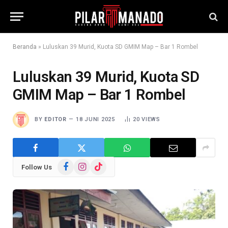
Beranda
»
Luluskan 39 Murid, Kuota SD GMIM Map – Bar 1 Rombel
Luluskan 39 Murid, Kuota SD
GMIM Map – Bar 1 Rombel
BY
EDITOR
18 JUNI 2025
20
VIEWS
Facebook
Instagram
TikTok
Follow Us