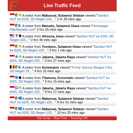
Live Traffic Feed
A visitor from
Makassar, Sulawesi Selatan
viewed "
Sambut
HUT ke 81RI, SD Negeri 103…
"
1 hr 39 mins ago
A visitor from
Manado, Sulawesi Utara
viewed "
Homepage -
PilarManado.com
"
2 hrs 26 mins ago
A visitor from
Altoona, Iowa
viewed "
Sambut HUT ke 81RI, SD
Negeri 103…
"
2 hrs 46 mins ago
A visitor from
Tondano, Sulawesi Utara
viewed "
Sambut HUT
ke 81RI, SD Negeri 103…
"
3 hrs 1 min ago
A visitor from
Jakarta, Jakarta Raya
viewed "
Sambut HUT ke
81RI, SD Negeri 103…
"
3 hrs 27 mins ago
A visitor from
Antwerpen
viewed "
Ferdy Sukses Bangun Citra
SD Negeri 78…
"
4 hrs 32 mins ago
A visitor from
Tilamuta, Gorontalo
viewed "
Sambut HUT ke
81RI, SD Negeri 103…
"
5 hrs 15 mins ago
A visitor from
Jakarta, Jakarta Raya
viewed "
Sambut HUT ke
81RI, SD Negeri 103…
"
9 hrs 27 mins ago
A visitor from
Makassar, Sulawesi Selatan
viewed "
Sambut
HUT ke 81RI, SD Negeri 103…
"
9 hrs 51 mins ago
A visitor from
Makassar, Sulawesi Selatan
viewed "
Sambut
HUT ke 81RI, SD Negeri 103…
"
10 hrs 25 mins ago
Get Script
Real Time
Tracking ON