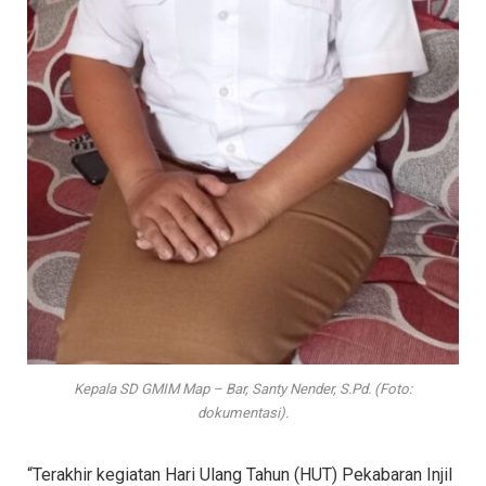
Kepala SD GMIM Map – Bar, Santy Nender, S.Pd. (Foto:
dokumentasi).
“Terakhir kegiatan Hari Ulang Tahun (HUT) Pekabaran Injil