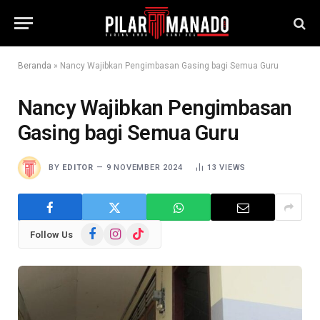
Beranda
»
Nancy Wajibkan Pengimbasan Gasing bagi Semua Guru
Nancy Wajibkan Pengimbasan
Gasing bagi Semua Guru
BY
EDITOR
9 NOVEMBER 2024
13
VIEWS
Facebook
Instagram
TikTok
Follow Us