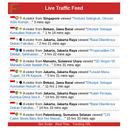
Live Traffic Feed
A visitor from
Singapore
viewed "
Terbukti Selingkuh, Oknum
ASN Rumah…
"
3 mins ago
A visitor from
Bekasi, Jawa Barat
viewed "
Ditunjuk Sebagai
Konsultan Hukum di…
"
1 hr 14 mins ago
A visitor from
Jakarta, Jakarta Raya
viewed "
Batal Dilantiknya
Dekan Fakultas…
"
2 hrs 21 mins ago
A visitor from
Jakarta, Jakarta Raya
viewed "
Praperadilan CK
Ditolak, Santrawan:…
"
3 hrs 22 mins ago
A visitor from
Manado, Sulawesi Utara
viewed "
SD Negeri 55
Manado Gelar Ibadah Pra…
"
3 hrs 31 mins ago
A visitor from
Jakarta, Jakarta Raya
viewed "
Lewati Masa
Tugas, 24 Plt Kepsek…
"
5 hrs 31 mins ago
A visitor from
Bekasi, Jawa Barat
viewed "
Ditunjuk Sebagai
Konsultan Hukum di…
"
11 hrs 1 min ago
A visitor from
Jakarta, Jakarta Raya
viewed "
Kalah Perdata,
Kumtua Desa Sea II…
"
14 hrs 20 mins ago
A visitor from
Jakarta, Jakarta Raya
viewed "
Batal Dilantiknya
Dekan Fakultas…
"
14 hrs 33 mins ago
A visitor from
Palembang, Sumatera Selatan
viewed "
120
Calon Siswa Baru Ikut Tes Masuk,…
"
15 hrs 34 mins ago
Get Script
Real Time
Tracking ON