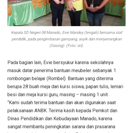
Kepala SD Negeri 08 Manado, Evie Mandey (tengah) bersama staf
pendidik, pada pengimbasan gampang, asyik dan menyenangkan
(Gasing). (Foto: ist).
Pada bagian lain, Evie bersyukur karena sekolahnya
masuk datar penerima bantuan meubeler sebanyak 1
rombongan belajar (Rombel). Bantuan yang diterima
berupa 28 buah meja dan kursi siswa, papan tulis, lemari
besi dan meja kursi guru, masing – masing 1 unit.
“Kami sudah terima bantuan dan akan digunakan saat
pelaksanaan ANBK. Terima kasih kepada Pemkot dan
Dinas Pendidikan dan Kebudayaan Manado, karena
sangat membantu peningkatan sarana dan prasarana