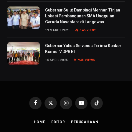
Gubernur Sulut Dampingi Menhan Tinjau
Lokasi Pembangunan SMA Unggulan
Garuda Nusantara di Langowan
19 MARET 2025
946
VIEWS
Gubernur Yulius Selvanus Terima Kunker
Komisi V DPR RI
16 APRIL 2025
938
VIEWS
Facebook
X
Instagram
YouTube
TikTok
(Twitter)
HOME
EDITOR
PERUSAHAAN