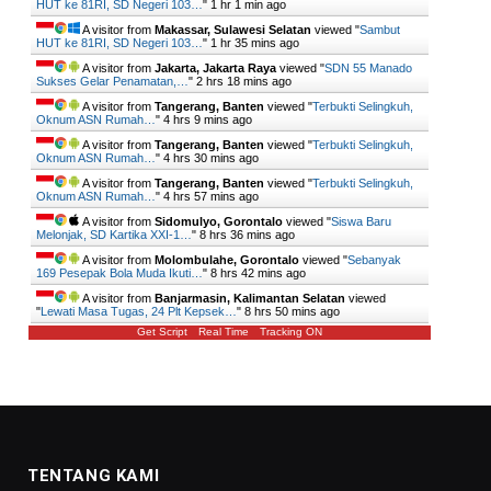
HUT ke 81RI, SD Negeri 103…
"
1 hr 1 min ago
A visitor from
Makassar, Sulawesi Selatan
viewed "
Sambut
HUT ke 81RI, SD Negeri 103…
"
1 hr 35 mins ago
A visitor from
Jakarta, Jakarta Raya
viewed "
SDN 55 Manado
Sukses Gelar Penamatan,…
"
2 hrs 18 mins ago
A visitor from
Tangerang, Banten
viewed "
Terbukti Selingkuh,
Oknum ASN Rumah…
"
4 hrs 9 mins ago
A visitor from
Tangerang, Banten
viewed "
Terbukti Selingkuh,
Oknum ASN Rumah…
"
4 hrs 30 mins ago
A visitor from
Tangerang, Banten
viewed "
Terbukti Selingkuh,
Oknum ASN Rumah…
"
4 hrs 57 mins ago
A visitor from
Sidomulyo, Gorontalo
viewed "
Siswa Baru
Melonjak, SD Kartika XXI-1…
"
8 hrs 36 mins ago
A visitor from
Molombulahe, Gorontalo
viewed "
Sebanyak
169 Pesepak Bola Muda Ikuti…
"
8 hrs 42 mins ago
A visitor from
Banjarmasin, Kalimantan Selatan
viewed
"
Lewati Masa Tugas, 24 Plt Kepsek…
"
8 hrs 50 mins ago
Get Script
Real Time
Tracking ON
TENTANG KAMI