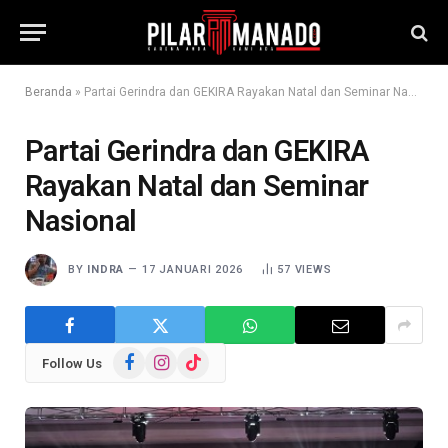
Beranda
»
Partai Gerindra dan GEKIRA Rayakan Natal dan Seminar Nasional
Partai Gerindra dan GEKIRA
Rayakan Natal dan Seminar
Nasional
BY
INDRA
17 JANUARI 2026
57
VIEWS
Facebook
Instagram
TikTok
Follow Us