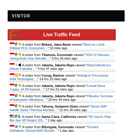
VISITOR
Live Traffic Feed
A visitor from
Bekasi, Jawa Barat
viewed "
Meteran Listrik
Diblokir PLN, Konsumen…
"
10 mins ago
A visitor from
Tilamuta, Gorontalo
viewed "
SDN 52 Manado
Jaring Anak Usia Sekolah…
"
3 hrs 26 mins ago
A visitor from
Jakarta, Jakarta Raya
viewed "
Batal Dilantiknya
Dekan Fakultas…
"
4 hrs 47 mins ago
A visitor from
Curug, Banten
viewed "
Selingkuh Perempuan
ASN Terbongkar,…
"
14 hrs 15 mins ago
A visitor from
Jakarta, Jakarta Raya
viewed "
Lewati Masa
Tugas, 24 Plt Kepsek…
"
17 hrs 51 mins ago
A visitor from
Jakarta, Jakarta Raya
viewed "
Pilkades Serentak
di Kabupaten Minahasa…
"
20 hrs 44 mins ago
A visitor from
Tahuna, Sulawesi Utara
viewed "
Siswa SMP
Katolik Santa Theresia Manado…
"
21 hrs 30 mins ago
A visitor from
Santa Clara, California
viewed "
SD Inpres Map-
Bar dan SD Negeri 115…
"
1 day ago
A visitor from
Bilungala, Gorontalo
viewed "
Terbukti
Selingkuh, Oknum ASN Rumah…
"
1 day ago