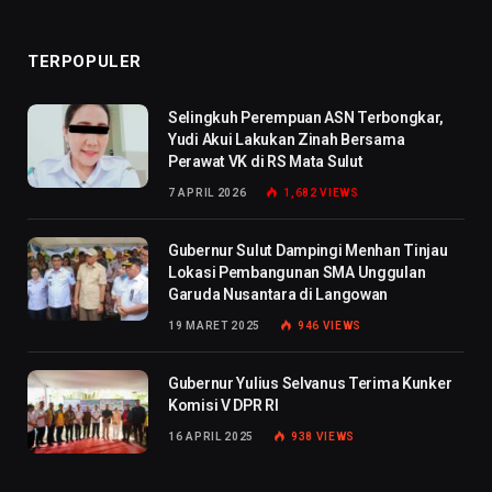
TERPOPULER
Selingkuh Perempuan ASN Terbongkar,
Yudi Akui Lakukan Zinah Bersama
Perawat VK di RS Mata Sulut
7 APRIL 2026
1,682
VIEWS
Gubernur Sulut Dampingi Menhan Tinjau
Lokasi Pembangunan SMA Unggulan
Garuda Nusantara di Langowan
19 MARET 2025
946
VIEWS
Gubernur Yulius Selvanus Terima Kunker
Komisi V DPR RI
16 APRIL 2025
938
VIEWS