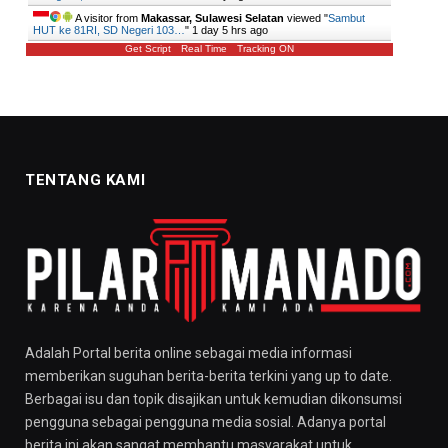
A visitor from
Makassar, Sulawesi Selatan
viewed "
Sambut
HUT ke 81RI, SD Negeri 103…
"
1 day 5 hrs ago
Get Script
Real Time
Tracking ON
TENTANG KAMI
Adalah Portal berita online sebagai media informasi
memberikan suguhan berita-berita terkini yang up to date.
Berbagai isu dan topik disajikan untuk kemudian dikonsumsi
pengguna sebagai pengguna media sosial. Adanya portal
berita ini akan sangat membantu masyarakat untuk