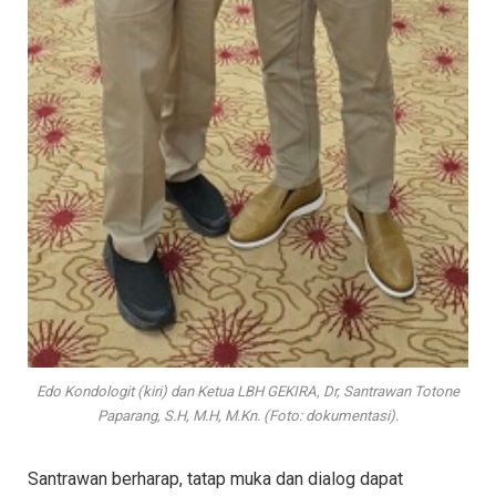
Edo Kondologit (kiri) dan Ketua LBH GEKIRA, Dr, Santrawan Totone
Paparang, S.H, M.H, M.Kn. (Foto: dokumentasi).
Santrawan berharap, tatap muka dan dialog dapat