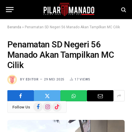
Beranda
»
Penamatan SD Negeri 56 Manado Akan Tampilkan MC Cilik
Penamatan SD Negeri 56
Manado Akan Tampilkan MC
Cilik
BY
EDITOR
29 MEI 2025
17
VIEWS
Facebook
Instagram
TikTok
Follow Us