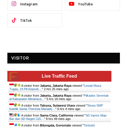
Instagram
YouTube
TikTok
VISITOR
Live Traffic Feed
A visitor from
Jakarta, Jakarta Raya
viewed "
Lewati Masa
Tugas, 24 Plt Kepsek…
"
2 hrs 25 mins ago
A visitor from
Jakarta, Jakarta Raya
viewed "
Pilkades Serentak
di Kabupaten Minahasa…
"
5 hrs 18 mins ago
A visitor from
Tahuna, Sulawesi Utara
viewed "
Siswa SMP
Katolik Santa Theresia Manado…
"
6 hrs 4 mins ago
A visitor from
Santa Clara, California
viewed "
SD Inpres Map-
Bar dan SD Negeri 115…
"
8 hrs 49 mins ago
A visitor from
Bilungala, Gorontalo
viewed "
Terbukti