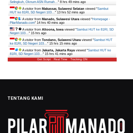
Selingkuh, Oknum ASN Rumah…
"
8 hrs 49 mins ago
A visitor from
Makassar, Sulawesi Selatan
viewed "
Sambut
HUT ke 81RI, SD Negeri 103…
"
13 hrs 52 mins ago
A visitor from
Manado, Sulawesi Utara
viewed "
Homepage -
PilarManado.com
"
14 hrs 40 mins ago
A visitor from
Altoona, Iowa
viewed "
Sambut HUT ke 81RI, SD
Negeri 103…
"
15 hrs ago
A visitor from
Tondano, Sulawesi Utara
viewed "
Sambut HUT
ke 81RI, SD Negeri 103…
"
15 hrs 15 mins ago
A visitor from
Jakarta, Jakarta Raya
viewed "
Sambut HUT ke
81RI, SD Negeri 103…
"
15 hrs 41 mins ago
Get Script
Real Time
Tracking ON
TENTANG KAMI