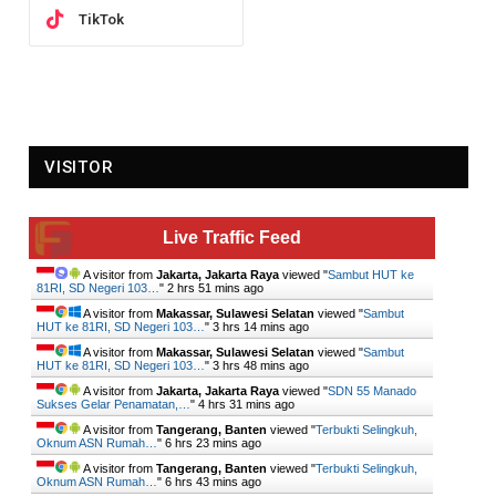
TikTok
VISITOR
Live Traffic Feed
A visitor from
Jakarta, Jakarta Raya
viewed "
Sambut HUT ke
81RI, SD Negeri 103…
"
2 hrs 51 mins ago
A visitor from
Makassar, Sulawesi Selatan
viewed "
Sambut
HUT ke 81RI, SD Negeri 103…
"
3 hrs 14 mins ago
A visitor from
Makassar, Sulawesi Selatan
viewed "
Sambut
HUT ke 81RI, SD Negeri 103…
"
3 hrs 48 mins ago
A visitor from
Jakarta, Jakarta Raya
viewed "
SDN 55 Manado
Sukses Gelar Penamatan,…
"
4 hrs 31 mins ago
A visitor from
Tangerang, Banten
viewed "
Terbukti Selingkuh,
Oknum ASN Rumah…
"
6 hrs 23 mins ago
A visitor from
Tangerang, Banten
viewed "
Terbukti Selingkuh,
Oknum ASN Rumah…
"
6 hrs 43 mins ago