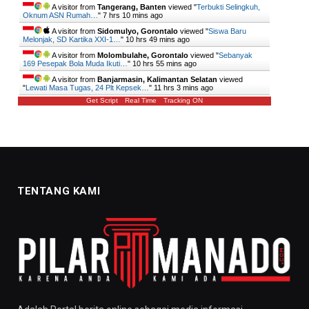
A visitor from
Tangerang, Banten
viewed "
Terbukti Selingkuh,
Oknum ASN Rumah…
"
7 hrs 10 mins ago
A visitor from
Sidomulyo, Gorontalo
viewed "
Siswa Baru
Melonjak, SD Kartika XXI-1…
"
10 hrs 49 mins ago
A visitor from
Molombulahe, Gorontalo
viewed "
Sebanyak
169 Pesepak Bola Muda Ikuti…
"
10 hrs 55 mins ago
A visitor from
Banjarmasin, Kalimantan Selatan
viewed
"
Lewati Masa Tugas, 24 Plt Kepsek…
"
11 hrs 3 mins ago
Get Script
Real Time
Tracking ON
TENTANG KAMI