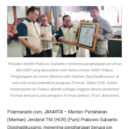
Presiden terpilih Prabowo Subianto menerima penghargaan pin emas
dari SMSI yang diserahkan oleh Ketua Umum SMSI Firdaus.
Penghargaan pin emas diterima oleh Hashim Djojohadikusumo di
sela-sela acara pelantikan pengurus Formas, Sabtu (3/8). Dalam
kesempatan itu Firdaus dilantik sebagai anggota dewan penasihat
Formas bersama para pengurus Formas lainnya. (Foto: dokumen).
Pilarmanado.com, JAKARTA – Menteri Pertahanan
(Menhan) Jenderal TNI (HOR) (Purn) Prabowo Subianto
Djojohadikusumo, menerima penghargaan berupa pin