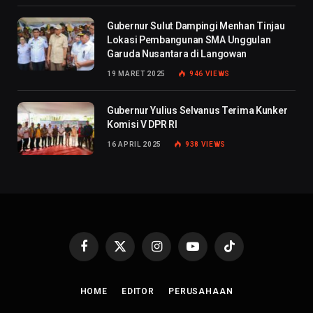
Gubernur Sulut Dampingi Menhan Tinjau
Lokasi Pembangunan SMA Unggulan
Garuda Nusantara di Langowan
19 MARET 2025
946
VIEWS
Gubernur Yulius Selvanus Terima Kunker
Komisi V DPR RI
16 APRIL 2025
938
VIEWS
Facebook
X
Instagram
YouTube
TikTok
(Twitter)
HOME
EDITOR
PERUSAHAAN