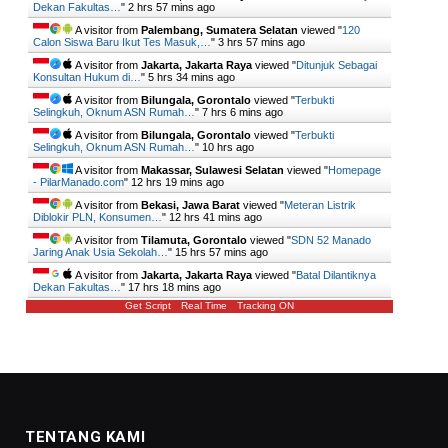
Dekan Fakultas…
"
2 hrs 57 mins ago
A visitor from
Palembang, Sumatera Selatan
viewed "
120
Calon Siswa Baru Ikut Tes Masuk,…
"
3 hrs 57 mins ago
A visitor from
Jakarta, Jakarta Raya
viewed "
Ditunjuk Sebagai
Konsultan Hukum di…
"
5 hrs 34 mins ago
A visitor from
Bilungala, Gorontalo
viewed "
Terbukti
Selingkuh, Oknum ASN Rumah…
"
7 hrs 6 mins ago
A visitor from
Bilungala, Gorontalo
viewed "
Terbukti
Selingkuh, Oknum ASN Rumah…
"
10 hrs ago
A visitor from
Makassar, Sulawesi Selatan
viewed "
Homepage
- PilarManado.com
"
12 hrs 19 mins ago
A visitor from
Bekasi, Jawa Barat
viewed "
Meteran Listrik
Diblokir PLN, Konsumen…
"
12 hrs 41 mins ago
A visitor from
Tilamuta, Gorontalo
viewed "
SDN 52 Manado
Jaring Anak Usia Sekolah…
"
15 hrs 57 mins ago
A visitor from
Jakarta, Jakarta Raya
viewed "
Batal Dilantiknya
Dekan Fakultas…
"
17 hrs 18 mins ago
Get Script
Real Time
Tracking ON
TENTANG KAMI