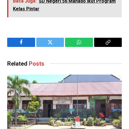
Baca Juga:
SD Negeri 56 Manado Ikut Program
Kelas Pintar
Facebook
Twitter
WhatsApp
Copy
Link
Related
Posts