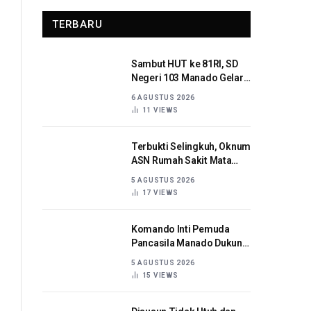
TERBARU
Sambut HUT ke 81RI, SD
Negeri 103 Manado Gelar
Beragam Lomba
6 AGUSTUS 2026
11
VIEWS
Terbukti Selingkuh, Oknum
ASN Rumah Sakit Mata
Sulut Dijatuhi Sanksi
5 AGUSTUS 2026
Disiplin Berat
17
VIEWS
Komando Inti Pemuda
Pancasila Manado Dukung
Kapolda Sulut Berantas
5 AGUSTUS 2026
Korupsi
15
VIEWS