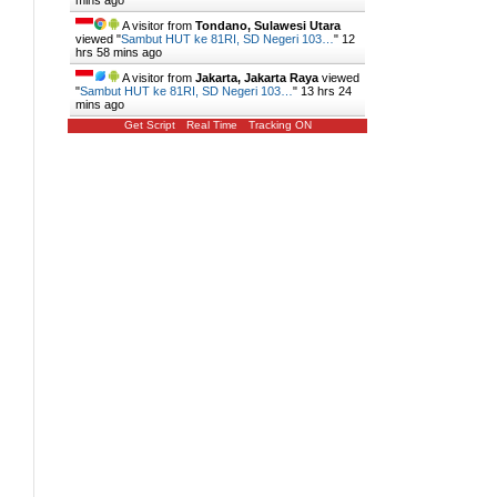
mins ago
A visitor from
Tondano, Sulawesi Utara
viewed "
Sambut HUT ke 81RI, SD Negeri 103…
"
12
hrs 58 mins ago
A visitor from
Jakarta, Jakarta Raya
viewed
"
Sambut HUT ke 81RI, SD Negeri 103…
"
13 hrs 24
mins ago
Get Script
Real Time
Tracking ON