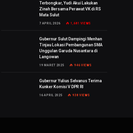
Terbongkar, Yudi Akui Lakukan
Zinah Bersama Perawat VK di RS
Mata Sulut
7 APRIL 2026
1,681
VIEWS
Gubernur Sulut Dampingi Menhan
Tinjau Lokasi Pembangunan SMA
Unggulan Garuda Nusantara di
Langowan
19 MARET 2025
946
VIEWS
Gubernur Yulius Selvanus Terima
Kunker Komisi V DPR RI
16 APRIL 2025
938
VIEWS