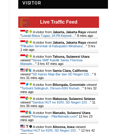
VISITOR
Live Traffic Feed
A visitor from
Jakarta, Jakarta Raya
viewed
"
Lewati Masa Tugas, 24 Plt Kepsek…
"
8 mins ago
A visitor from
Jakarta, Jakarta Raya
viewed
"
Pilkades Serentak di Kabupaten Minahasa…
"
3 hrs
1 min ago
A visitor from
Tahuna, Sulawesi Utara
viewed "
Siswa SMP Katolik Santa Theresia
Manado…
"
3 hrs 47 mins ago
A visitor from
Santa Clara, California
viewed "
SD Inpres Map-Bar dan SD Negeri 115…
"
6
y
hrs 31 mins ago
A visitor from
Bilungala, Gorontalo
viewed
"
Terbukti Selingkuh, Oknum ASN Rumah…
"
6 hrs 32
mins ago
A visitor from
Makassar, Sulawesi Selatan
viewed "
Sambut HUT ke 81RI, SD Negeri 103…
"
11
hrs 35 mins ago
A visitor from
Manado, Sulawesi Utara
viewed "
Homepage - PilarManado.com
"
12 hrs 23
mins ago
A visitor from
Altoona, Iowa
viewed
"
Sambut HUT ke 81RI, SD Negeri 103…
"
12 hrs 42