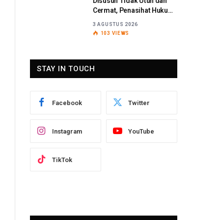
Disusun Tidak Utuh dan
Cermat, Penasihat Hukum
Titaribka: Kami Tolak
3 AGUSTUS 2026
Tanggapan Jaksa
103
VIEWS
STAY IN TOUCH
Facebook
Twitter
Instagram
YouTube
TikTok