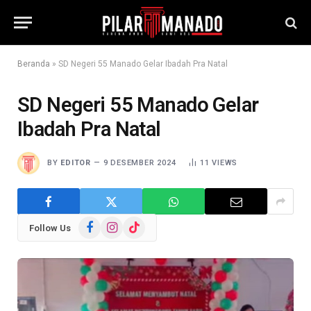
Beranda
»
SD Negeri 55 Manado Gelar Ibadah Pra Natal
SD Negeri 55 Manado Gelar
Ibadah Pra Natal
BY
EDITOR
9 DESEMBER 2024
11
VIEWS
Facebook
Instagram
TikTok
Follow Us