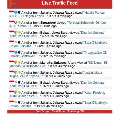
Live Traffic Feed
A visitor from
Jakarta, Jakarta Raya
viewed "
Natalia Pantau
ANBK, SD Negeri 47 dan…
"
3 hrs 3 mins ago
A visitor from
Singapore
viewed "
Terbukti Selingkuh, Oknum
ASN Rumah…
"
5 hrs 15 mins ago
A visitor from
Bekasi, Jawa Barat
viewed "
Ditunjuk Sebagai
Konsultan Hukum di…
"
6 hrs 26 mins ago
A visitor from
Jakarta, Jakarta Raya
viewed "
Batal Dilantiknya
Dekan Fakultas…
"
7 hrs 33 mins ago
A visitor from
Jakarta, Jakarta Raya
viewed "
Praperadilan CK
Ditolak, Santrawan:…
"
8 hrs 35 mins ago
A visitor from
Manado, Sulawesi Utara
viewed "
SD Negeri 55
Manado Gelar Ibadah Pra…
"
8 hrs 43 mins ago
A visitor from
Jakarta, Jakarta Raya
viewed "
Lewati Masa
Tugas, 24 Plt Kepsek…
"
10 hrs 43 mins ago
A visitor from
Bekasi, Jawa Barat
viewed "
Ditunjuk Sebagai
Konsultan Hukum di…
"
16 hrs 13 mins ago
A visitor from
Jakarta, Jakarta Raya
viewed "
Kalah Perdata,
Kumtua Desa Sea II…
"
19 hrs 33 mins ago
A visitor from
Jakarta, Jakarta Raya
viewed "
Batal Dilantiknya
Dekan Fakultas…
"
19 hrs 46 mins ago
Get Script
Real Time
Tracking ON