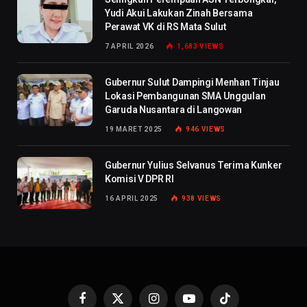
Yudi Akui Lakukan Zinah Bersama
Perawat VK di RS Mata Sulut
7 APRIL 2026
1,683
VIEWS
Gubernur Sulut Dampingi Menhan Tinjau
Lokasi Pembangunan SMA Unggulan
Garuda Nusantara di Langowan
19 MARET 2025
946
VIEWS
Gubernur Yulius Selvanus Terima Kunker
Komisi V DPR RI
16 APRIL 2025
938
VIEWS
Facebook
X
Instagram
YouTube
TikTok