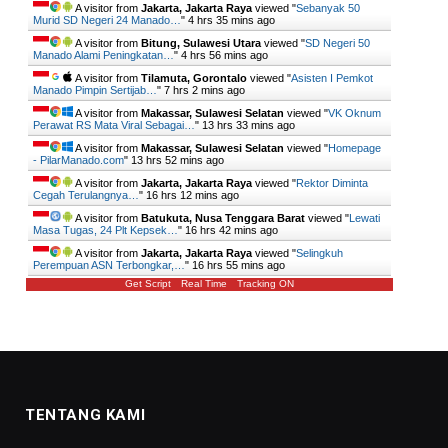
A visitor from
Jakarta, Jakarta Raya
viewed "
Sebanyak 50
Murid SD Negeri 24 Manado…
"
4 hrs 35 mins ago
A visitor from
Bitung, Sulawesi Utara
viewed "
SD Negeri 50
Manado Alami Peningkatan…
"
4 hrs 56 mins ago
A visitor from
Tilamuta, Gorontalo
viewed "
Asisten I Pemkot
Manado Pimpin Sertijab…
"
7 hrs 2 mins ago
A visitor from
Makassar, Sulawesi Selatan
viewed "
VK Oknum
Perawat RS Mata Viral Sebagai…
"
13 hrs 33 mins ago
A visitor from
Makassar, Sulawesi Selatan
viewed "
Homepage
- PilarManado.com
"
13 hrs 52 mins ago
A visitor from
Jakarta, Jakarta Raya
viewed "
Rektor Diminta
Cegah Terulangnya…
"
16 hrs 12 mins ago
A visitor from
Batukuta, Nusa Tenggara Barat
viewed "
Lewati
Masa Tugas, 24 Plt Kepsek…
"
16 hrs 42 mins ago
A visitor from
Jakarta, Jakarta Raya
viewed "
Selingkuh
Perempuan ASN Terbongkar,…
"
16 hrs 55 mins ago
Get Script
Real Time
Tracking ON
TENTANG KAMI