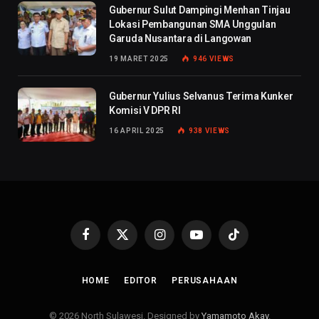
Gubernur Sulut Dampingi Menhan Tinjau
Lokasi Pembangunan SMA Unggulan
Garuda Nusantara di Langowan
19 MARET 2025
946
VIEWS
Gubernur Yulius Selvanus Terima Kunker
Komisi V DPR RI
16 APRIL 2025
938
VIEWS
Facebook
X
Instagram
YouTube
TikTok
(Twitter)
HOME
EDITOR
PERUSAHAAN
© 2026 North Sulawesi. Designed by
Yamamoto Akay
.