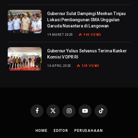
Gubernur Sulut Dampingi Menhan Tinjau
Lokasi Pembangunan SMA Unggulan
Garuda Nusantara di Langowan
19 MARET 2025
946
VIEWS
Gubernur Yulius Selvanus Terima Kunker
Komisi V DPR RI
16 APRIL 2025
938
VIEWS
Facebook
X
Instagram
YouTube
TikTok
(Twitter)
HOME
EDITOR
PERUSAHAAN