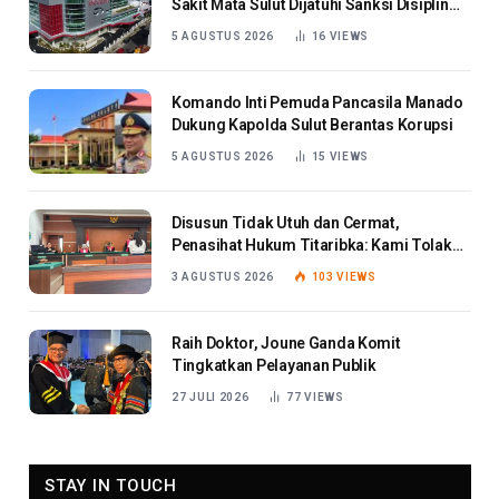
Sakit Mata Sulut Dijatuhi Sanksi Disiplin
Berat
5 AGUSTUS 2026
16
VIEWS
Komando Inti Pemuda Pancasila Manado
Dukung Kapolda Sulut Berantas Korupsi
5 AGUSTUS 2026
15
VIEWS
Disusun Tidak Utuh dan Cermat,
Penasihat Hukum Titaribka: Kami Tolak
Tanggapan Jaksa
3 AGUSTUS 2026
103
VIEWS
Raih Doktor, Joune Ganda Komit
Tingkatkan Pelayanan Publik
27 JULI 2026
77
VIEWS
STAY IN TOUCH