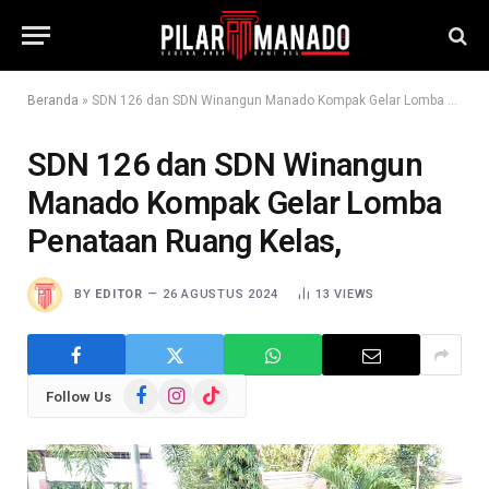
Beranda
»
SDN 126 dan SDN Winangun Manado Kompak Gelar Lomba Penataan Ruang Kelas,
SDN 126 dan SDN Winangun
Manado Kompak Gelar Lomba
Penataan Ruang Kelas,
BY
EDITOR
26 AGUSTUS 2024
13
VIEWS
Facebook
Instagram
TikTok
Follow Us