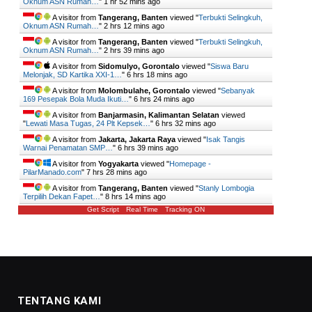
Oknum ASN Rumah…
"
1 hr 52 mins ago
A visitor from
Tangerang, Banten
viewed "
Terbukti Selingkuh,
Oknum ASN Rumah…
"
2 hrs 12 mins ago
A visitor from
Tangerang, Banten
viewed "
Terbukti Selingkuh,
Oknum ASN Rumah…
"
2 hrs 39 mins ago
A visitor from
Sidomulyo, Gorontalo
viewed "
Siswa Baru
Melonjak, SD Kartika XXI-1…
"
6 hrs 18 mins ago
A visitor from
Molombulahe, Gorontalo
viewed "
Sebanyak
169 Pesepak Bola Muda Ikuti…
"
6 hrs 24 mins ago
A visitor from
Banjarmasin, Kalimantan Selatan
viewed
"
Lewati Masa Tugas, 24 Plt Kepsek…
"
6 hrs 32 mins ago
A visitor from
Jakarta, Jakarta Raya
viewed "
Isak Tangis
Warnai Penamatan SMP…
"
6 hrs 39 mins ago
A visitor from
Yogyakarta
viewed "
Homepage -
PilarManado.com
"
7 hrs 28 mins ago
A visitor from
Tangerang, Banten
viewed "
Stanly Lombogia
Terpilih Dekan Fapet…
"
8 hrs 14 mins ago
Get Script
Real Time
Tracking ON
TENTANG KAMI