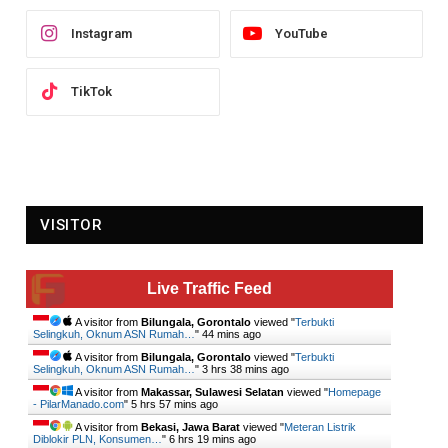
Instagram
YouTube
TikTok
VISITOR
Live Traffic Feed
A visitor from
Bilungala, Gorontalo
viewed "
Terbukti
Selingkuh, Oknum ASN Rumah…
"
44 mins ago
A visitor from
Bilungala, Gorontalo
viewed "
Terbukti
Selingkuh, Oknum ASN Rumah…
"
3 hrs 38 mins ago
A visitor from
Makassar, Sulawesi Selatan
viewed "
Homepage
- PilarManado.com
"
5 hrs 57 mins ago
A visitor from
Bekasi, Jawa Barat
viewed "
Meteran Listrik
Diblokir PLN, Konsumen…
"
6 hrs 19 mins ago