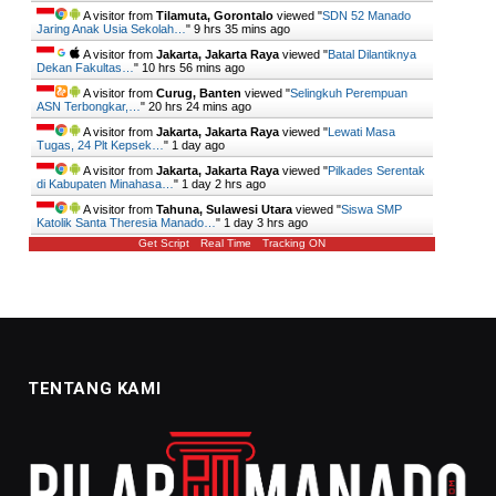
A visitor from
Tilamuta, Gorontalo
viewed "
SDN 52 Manado
Jaring Anak Usia Sekolah…
"
9 hrs 35 mins ago
A visitor from
Jakarta, Jakarta Raya
viewed "
Batal Dilantiknya
Dekan Fakultas…
"
10 hrs 56 mins ago
A visitor from
Curug, Banten
viewed "
Selingkuh Perempuan
ASN Terbongkar,…
"
20 hrs 24 mins ago
A visitor from
Jakarta, Jakarta Raya
viewed "
Lewati Masa
Tugas, 24 Plt Kepsek…
"
1 day ago
A visitor from
Jakarta, Jakarta Raya
viewed "
Pilkades Serentak
di Kabupaten Minahasa…
"
1 day 2 hrs ago
A visitor from
Tahuna, Sulawesi Utara
viewed "
Siswa SMP
Katolik Santa Theresia Manado…
"
1 day 3 hrs ago
Get Script
Real Time
Tracking ON
TENTANG KAMI