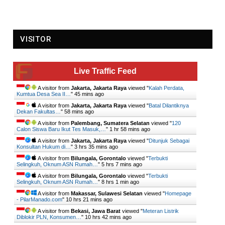
VISITOR
Live Traffic Feed
A visitor from
Jakarta, Jakarta Raya
viewed "
Kalah Perdata,
Kumtua Desa Sea II…
"
45 mins ago
A visitor from
Jakarta, Jakarta Raya
viewed "
Batal Dilantiknya
Dekan Fakultas…
"
58 mins ago
A visitor from
Palembang, Sumatera Selatan
viewed "
120
Calon Siswa Baru Ikut Tes Masuk,…
"
1 hr 58 mins ago
A visitor from
Jakarta, Jakarta Raya
viewed "
Ditunjuk Sebagai
Konsultan Hukum di…
"
3 hrs 35 mins ago
A visitor from
Bilungala, Gorontalo
viewed "
Terbukti
Selingkuh, Oknum ASN Rumah…
"
5 hrs 7 mins ago
A visitor from
Bilungala, Gorontalo
viewed "
Terbukti
Selingkuh, Oknum ASN Rumah…
"
8 hrs 2 mins ago
A visitor from
Makassar, Sulawesi Selatan
viewed "
Homepage
- PilarManado.com
"
10 hrs 21 mins ago
A visitor from
Bekasi, Jawa Barat
viewed "
Meteran Listrik
Diblokir PLN, Konsumen…
"
10 hrs 42 mins ago