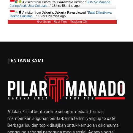
A visitor from
Tilamuta, Gorontalo
viewed "
SDN 52 Manado
Jaring Anak Usia Sekolah…
"
13 hrs 58 mins ago
A visitor from
Jakarta, Jakarta Raya
viewed "
Batal Dilantiknya
Dekan Fakultas…
"
15 hrs 20 mins ago
Get Script
Real Time
Tracking ON
TENTANG KAMI
Adalah Portal berita online sebagai media informasi
memberikan suguhan berita-berita terkini yang up to date.
Berbagai isu dan topik disajikan untuk kemudian dikonsumsi
pengguna sebagai pengguna media sosial. Adanya portal