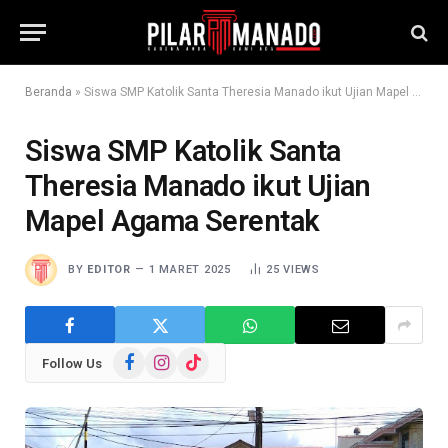
Beranda
»
Siswa SMP Katolik Santa Theresia Manado ikut Ujian Mapel Agama Serentak
Siswa SMP Katolik Santa
Theresia Manado ikut Ujian
Mapel Agama Serentak
BY
EDITOR
1 MARET 2025
25
VIEWS
Facebook
Instagram
TikTok
Follow Us