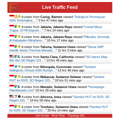
Live Traffic Feed
A visitor from
Curug, Banten
viewed "
Selingkuh Perempuan
ASN Terbongkar,…
"
3 hrs 47 mins ago
A visitor from
Jakarta, Jakarta Raya
viewed "
Lewati Masa
Tugas, 24 Plt Kepsek…
"
7 hrs 24 mins ago
A visitor from
Jakarta, Jakarta Raya
viewed "
Pilkades Serentak
di Kabupaten Minahasa…
"
10 hrs 17 mins ago
A visitor from
Tahuna, Sulawesi Utara
viewed "
Siswa SMP
Katolik Santa Theresia Manado…
"
11 hrs 3 mins ago
A visitor from
Santa Clara, California
viewed "
SD Inpres Map-
Bar dan SD Negeri 115…
"
13 hrs 48 mins ago
A visitor from
Bilungala, Gorontalo
viewed "
Terbukti
Selingkuh, Oknum ASN Rumah…
"
13 hrs 48 mins ago
A visitor from
Makassar, Sulawesi Selatan
viewed "
Sambut
HUT ke 81RI, SD Negeri 103…
"
18 hrs 51 mins ago
A visitor from
Manado, Sulawesi Utara
viewed "
Homepage -
PilarManado.com
"
19 hrs 39 mins ago
A visitor from
Altoona, Iowa
viewed "
Sambut HUT ke 81RI, SD
Negeri 103…
"
19 hrs 58 mins ago
A visitor from
Tondano, Sulawesi Utara
viewed "
Sambut HUT
ke 81RI, SD Negeri 103…
"
20 hrs 14 mins ago
Get Script
Real Time
Tracking ON