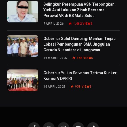
Selingkuh Perempuan ASN Terbongkar,
Yudi Akui Lakukan Zinah Bersama
Perawat VK di RS Mata Sulut
7 APRIL 2026
1,682
VIEWS
Gubernur Sulut Dampingi Menhan Tinjau
Lokasi Pembangunan SMA Unggulan
Garuda Nusantara di Langowan
19 MARET 2025
946
VIEWS
Gubernur Yulius Selvanus Terima Kunker
Komisi V DPR RI
16 APRIL 2025
938
VIEWS