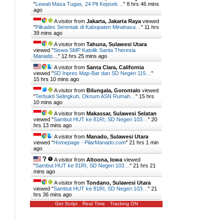
"
Lewati Masa Tugas, 24 Plt Kepsek…
"
8 hrs 46 mins
ago
A visitor from
Jakarta, Jakarta Raya
viewed
"
Pilkades Serentak di Kabupaten Minahasa…
"
11 hrs
39 mins ago
A visitor from
Tahuna, Sulawesi Utara
viewed "
Siswa SMP Katolik Santa Theresia
Manado…
"
12 hrs 25 mins ago
A visitor from
Santa Clara, California
viewed "
SD Inpres Map-Bar dan SD Negeri 115…
"
15 hrs 10 mins ago
A visitor from
Bilungala, Gorontalo
viewed
"
Terbukti Selingkuh, Oknum ASN Rumah…
"
15 hrs
10 mins ago
A visitor from
Makassar, Sulawesi Selatan
viewed "
Sambut HUT ke 81RI, SD Negeri 103…
"
20
hrs 14 mins ago
A visitor from
Manado, Sulawesi Utara
viewed "
Homepage - PilarManado.com
"
21 hrs 1 min
ago
A visitor from
Altoona, Iowa
viewed
"
Sambut HUT ke 81RI, SD Negeri 103…
"
21 hrs 21
mins ago
A visitor from
Tondano, Sulawesi Utara
viewed "
Sambut HUT ke 81RI, SD Negeri 103…
"
21
hrs 36 mins ago
Get Script
Real Time
Tracking ON