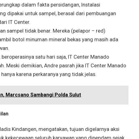
rungkap dalam fakta persidangan, Instalasi
ang dipakai untuk sampel, berasal dari pembuangan
ari IT Center.
an sampel tidak benar. Mereka (pelapor – red)
bil botol minuman mineral bekas yang masih ada
awan.
ak beroperasinya satu hari saja, IT Center Manado
ah. Meski demikian, Andre pasrah jika IT Center Manado
 hanya karena perkaranya yang tidak jelas.
n, Marcsano Sambangi Polda Sulut
ilan
dis Kindangen, mengatakan, tujuan digelarnya aksi
tuk kekecewaan seluruh karyawan yang dipendam sejak