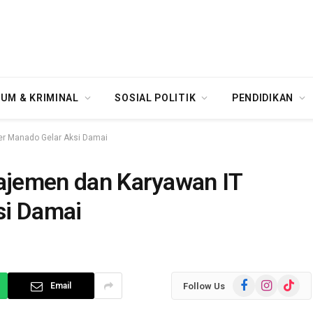
UM & KRIMINAL
SOSIAL POLITIK
PENDIDIKAN
ter Manado Gelar Aksi Damai
najemen dan Karyawan IT
si Damai
Facebook
Instagram
TikTok
Follow Us
Email