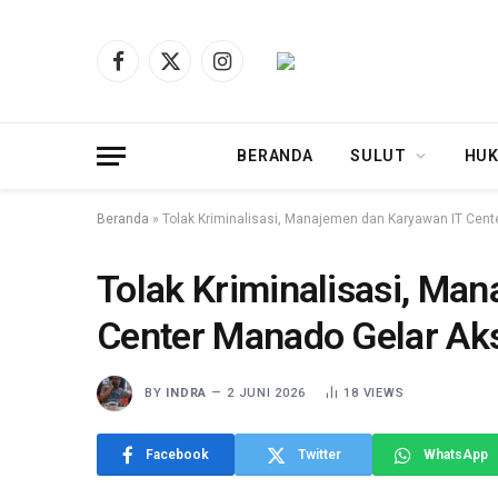
Facebook
X
Instagram
(Twitter)
BERANDA
SULUT
HUK
Beranda
»
Tolak Kriminalisasi, Manajemen dan Karyawan IT Cen
Tolak Kriminalisasi, Ma
Center Manado Gelar Ak
BY
INDRA
2 JUNI 2026
18
VIEWS
Facebook
Twitter
WhatsApp