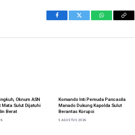
Facebook
Twitter
WhatsApp
Cop
Link
lingkuh, Oknum ASN
Komando Inti Pemuda Pancasila
 Mata Sulut Dijatuhi
Manado Dukung Kapolda Sulut
lin Berat
Berantas Korupsi
26
5 AGUSTUS 2026