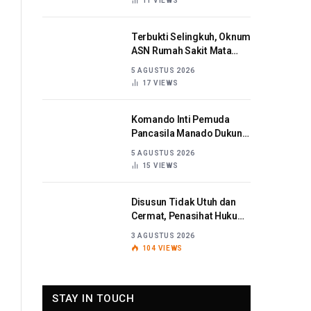
11
VIEWS
Terbukti Selingkuh, Oknum
ASN Rumah Sakit Mata
Sulut Dijatuhi Sanksi
5 AGUSTUS 2026
Disiplin Berat
17
VIEWS
Komando Inti Pemuda
Pancasila Manado Dukung
Kapolda Sulut Berantas
5 AGUSTUS 2026
Korupsi
15
VIEWS
Disusun Tidak Utuh dan
Cermat, Penasihat Hukum
Titaribka: Kami Tolak
3 AGUSTUS 2026
Tanggapan Jaksa
104
VIEWS
STAY IN TOUCH