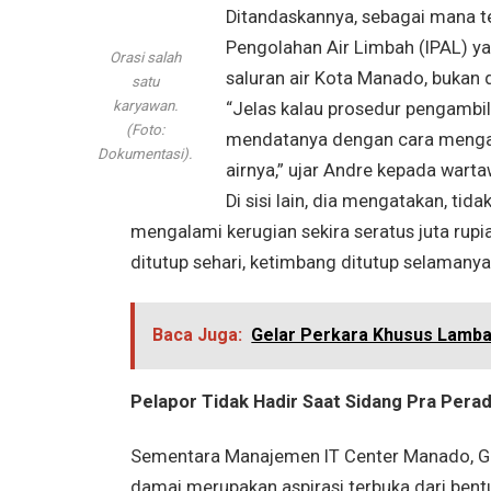
Ditandaskannya, sebagai mana te
Pengolahan Air Limbah (IPAL) y
Orasi salah
saluran air Kota Manado, bukan d
satu
karyawan.
“Jelas kalau prosedur pengambil
(Foto:
mendatanya dengan cara mengam
Dokumentasi).
airnya,” ujar Andre kepada wart
Di sisi lain, dia mengatakan, tid
mengalami kerugian sekira seratus juta rupi
ditutup sehari, ketimbang ditutup selamanya
Baca Juga:
Gelar Perkara Khusus Lamba
Pelapor Tidak Hadir Saat Sidang Pra Perad
Sementara Manajemen IT Center Manado, Gla
damai merupakan aspirasi terbuka dari ben