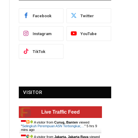
Facebook
Twitter
Instagram
YouTube
TikTok
VISITOR
Live Traffic Feed
A visitor from
Curug, Banten
viewed
"
Selingkuh Perempuan ASN Terbongkar,…
"
5 hrs 10
mins ago
A visitor from
Jakarta, Jakarta Raya
viewed