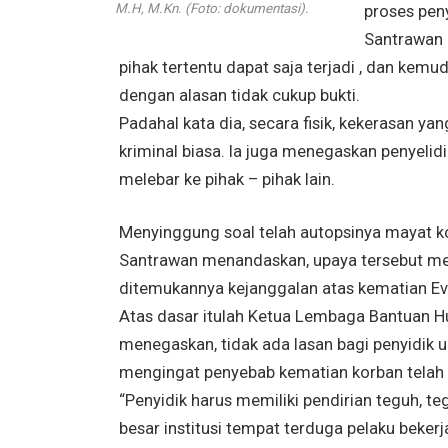
M.H, M.Kn. (Foto: dokumentasi).
proses peny
Santrawan 
pihak tertentu dapat saja terjadi , dan kem
dengan alasan tidak cukup bukti.
Padahal kata dia, secara fisik, kekerasan ya
kriminal biasa. Ia juga menegaskan penyelidi
melebar ke pihak – pihak lain.
Menyinggung soal telah autopsinya mayat 
Santrawan menandaskan, upaya tersebut meru
ditemukannya kejanggalan atas kematian Ev
Atas dasar itulah Ketua Lembaga Bantuan Hu
menegaskan, tidak ada lasan bagi penyidik 
mengingat penyebab kematian korban telah d
“Penyidik harus memiliki pendirian teguh, 
besar institusi tempat terduga pelaku beker