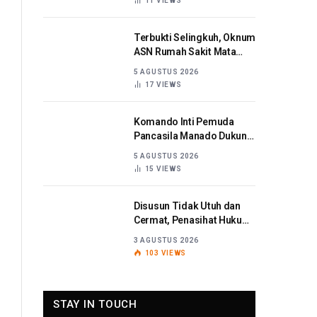
11
VIEWS
Terbukti Selingkuh, Oknum
ASN Rumah Sakit Mata
Sulut Dijatuhi Sanksi
5 AGUSTUS 2026
Disiplin Berat
17
VIEWS
Komando Inti Pemuda
Pancasila Manado Dukung
Kapolda Sulut Berantas
5 AGUSTUS 2026
Korupsi
15
VIEWS
Disusun Tidak Utuh dan
Cermat, Penasihat Hukum
Titaribka: Kami Tolak
3 AGUSTUS 2026
Tanggapan Jaksa
103
VIEWS
STAY IN TOUCH