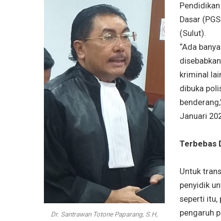
Pendidikan
Dasar (PGS
(Sulut).
“Ada banyak
disebabkan 
kriminal la
dibuka poli
benderang,
Januari 20
Terbebas D
Untuk tran
penyidik u
seperti itu
pengaruh p
Dr. Santrawan Totone Paparang, S.H,