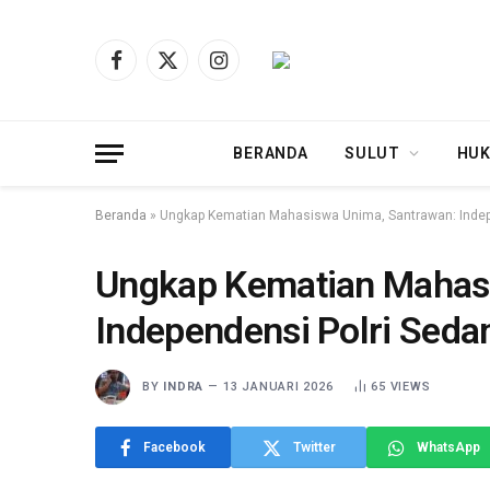
Facebook
X
Instagram
(Twitter)
BERANDA
SULUT
HUK
Beranda
»
Ungkap Kematian Mahasiswa Unima, Santrawan: Indepe
Ungkap Kematian Mahas
Independensi Polri Sedan
BY
INDRA
13 JANUARI 2026
65
VIEWS
Facebook
Twitter
WhatsApp