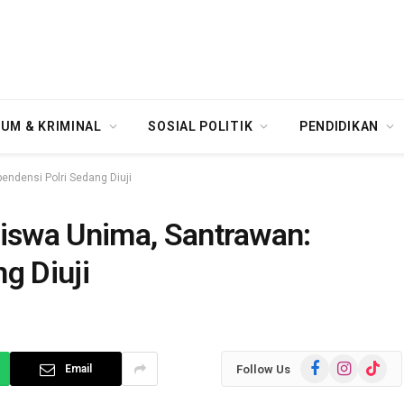
UM & KRIMINAL
SOSIAL POLITIK
PENDIDIKAN
ndensi Polri Sedang Diuji
iswa Unima, Santrawan:
g Diuji
Facebook
Instagram
TikTok
Follow Us
Email