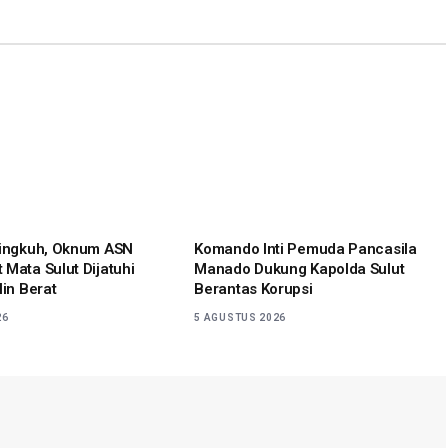
Link
lingkuh, Oknum ASN
Komando Inti Pemuda Pancasila
 Mata Sulut Dijatuhi
Manado Dukung Kapolda Sulut
lin Berat
Berantas Korupsi
26
5 AGUSTUS 2026