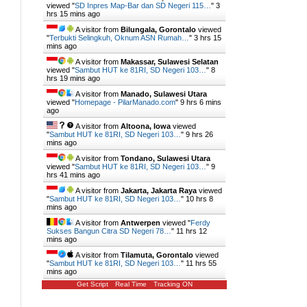
viewed "
SD Inpres Map-Bar dan SD Negeri 115…
"
3
hrs 15 mins ago
A visitor from
Bilungala, Gorontalo
viewed
"
Terbukti Selingkuh, Oknum ASN Rumah…
"
3 hrs 15
mins ago
A visitor from
Makassar, Sulawesi Selatan
viewed "
Sambut HUT ke 81RI, SD Negeri 103…
"
8
hrs 19 mins ago
A visitor from
Manado, Sulawesi Utara
viewed "
Homepage - PilarManado.com
"
9 hrs 6 mins
ago
A visitor from
Altoona, Iowa
viewed
"
Sambut HUT ke 81RI, SD Negeri 103…
"
9 hrs 26
mins ago
A visitor from
Tondano, Sulawesi Utara
viewed "
Sambut HUT ke 81RI, SD Negeri 103…
"
9
hrs 41 mins ago
A visitor from
Jakarta, Jakarta Raya
viewed
"
Sambut HUT ke 81RI, SD Negeri 103…
"
10 hrs 8
mins ago
A visitor from
Antwerpen
viewed "
Ferdy
Sukses Bangun Citra SD Negeri 78…
"
11 hrs 12
mins ago
A visitor from
Tilamuta, Gorontalo
viewed
"
Sambut HUT ke 81RI, SD Negeri 103…
"
11 hrs 55
mins ago
Get Script
Real Time
Tracking ON