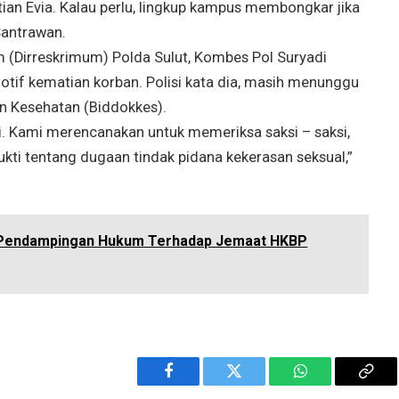
an Evia. Kalau perlu, lingkup kampus membongkar jika
Santrawan.
 (Dirreskrimum) Polda Sulut, Kombes Pol Suryadi
if kematian korban. Polisi kata dia, masih menunggu
an Kesehatan (Biddokkes).
ti. Kami merencanakan untuk memeriksa saksi – saksi,
ti tentang dugaan tindak pidana kekerasan seksual,”
 Pendampingan Hukum Terhadap Jemaat HKBP
Facebook
Twitter
WhatsApp
Cop