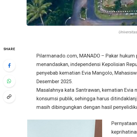
Universita
SHARE
Pilarmanado.com, MANADO – Pakar hukum pid
menandaskan, independensi Kepolisian Repub
penyebab kematian Evia Mangolo, Mahasiswi 
Desember 2025.
Masalahnya kata Santrawan, kematian Evia m
konsumsi publik, sehingga harus ditindaklanju
masih dibingungkan dengan hasil penyelidika
Pernyataan
keprihatin