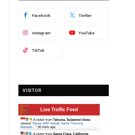
Facebook
Twitter
Instagram
YouTube
TikTok
VISITOR
Live Traffic Feed
A visitor from
Tahuna, Sulawesi Utara
viewed "
Siswa SMP Katolik Santa Theresia
Manado…
"
30 mins ago
A visitor from
Santa Clara, California