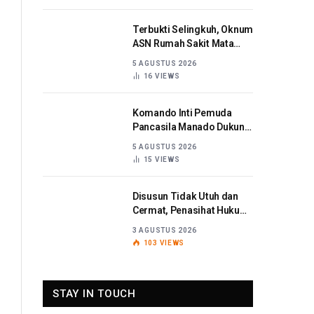
Terbukti Selingkuh, Oknum
ASN Rumah Sakit Mata
Sulut Dijatuhi Sanksi
5 AGUSTUS 2026
Disiplin Berat
16
VIEWS
Komando Inti Pemuda
Pancasila Manado Dukung
Kapolda Sulut Berantas
5 AGUSTUS 2026
Korupsi
15
VIEWS
Disusun Tidak Utuh dan
Cermat, Penasihat Hukum
Titaribka: Kami Tolak
3 AGUSTUS 2026
Tanggapan Jaksa
103
VIEWS
STAY IN TOUCH