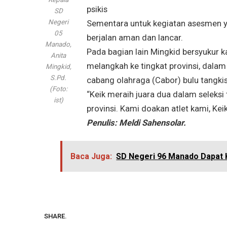
psikis
SD
Negeri
Sementara untuk kegiatan asesmen yan
05
berjalan aman dan lancar.
Manado,
Pada bagian lain Mingkid bersyukur k
Anita
melangkah ke tingkat provinsi, dala
Mingkid,
S.Pd.
cabang olahraga (Cabor) bulu tangkis
(Foto:
“Keik meraih juara dua dalam seleksi 
ist)
provinsi. Kami doakan atlet kami, Kei
Penulis: Meldi Sahensolar.
Baca Juga:
SD Negeri 96 Manado Dapat 
SHARE.