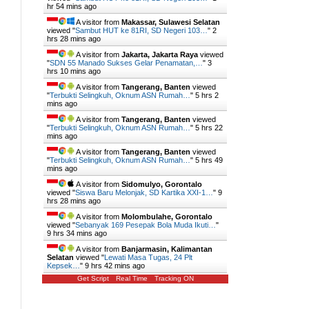
hr 54 mins ago
A visitor from
Makassar, Sulawesi Selatan
viewed "
Sambut HUT ke 81RI, SD Negeri 103…
"
2
hrs 28 mins ago
A visitor from
Jakarta, Jakarta Raya
viewed
"
SDN 55 Manado Sukses Gelar Penamatan,…
"
3
hrs 10 mins ago
A visitor from
Tangerang, Banten
viewed
"
Terbukti Selingkuh, Oknum ASN Rumah…
"
5 hrs 2
mins ago
A visitor from
Tangerang, Banten
viewed
"
Terbukti Selingkuh, Oknum ASN Rumah…
"
5 hrs 22
mins ago
A visitor from
Tangerang, Banten
viewed
"
Terbukti Selingkuh, Oknum ASN Rumah…
"
5 hrs 49
mins ago
A visitor from
Sidomulyo, Gorontalo
viewed "
Siswa Baru Melonjak, SD Kartika XXI-1…
"
9
hrs 28 mins ago
A visitor from
Molombulahe, Gorontalo
viewed "
Sebanyak 169 Pesepak Bola Muda Ikuti…
"
9 hrs 34 mins ago
A visitor from
Banjarmasin, Kalimantan
Selatan
viewed "
Lewati Masa Tugas, 24 Plt
Kepsek…
"
9 hrs 42 mins ago
Get Script
Real Time
Tracking ON
y