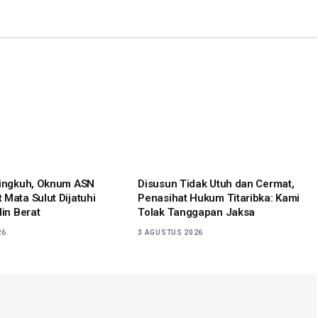
Link
lingkuh, Oknum ASN
Disusun Tidak Utuh dan Cermat,
 Mata Sulut Dijatuhi
Penasihat Hukum Titaribka: Kami
lin Berat
Tolak Tanggapan Jaksa
26
3 AGUSTUS 2026