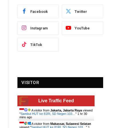
Facebook
Twitter
Instagram
YouTube
TikTok
VISITOR
Live Traffic Feed
A visitor from
Jakarta, Jakarta Raya
viewed
"
Sambut HUT ke 81RI, SD Negeri 103…
"
1 hr 30
mins ago
A visitor from
Makassar, Sulawesi Selatan
viewed "
Sambut HUT ke 81RI, SD Negeri 103…
"
1