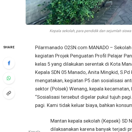
Kepala sekolah, para pendidik dan sejumlah siswa 
Pilarmanado O2SN.com MANADO – Sekolah D
SHARE
kegiatan Projek Penguatan Profil Pelajar Pan
kelas 5 yang dilakukan serentak di Kota Man
Kepala SDN 05 Manado, Anita Mingkid, S.Pd 
mengatakan, kegiatan P5 dan sosialisasi ant
sektor (Polsek) Wenang, kepala kecamatan, l
“Sosialisasi tersebut digelar pukul tujuh p
pagi. Kami tidak keluar biaya, bahkan konsum
Mantan kepala sekolah (Kepsek) SD Neg
dilaksanakan karena banyak terjadi pr
Kepala