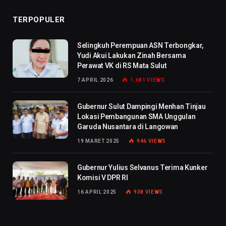
TERPOPULER
Selingkuh Perempuan ASN Terbongkar,
Yudi Akui Lakukan Zinah Bersama
Perawat VK di RS Mata Sulut
7 APRIL 2026
1,681
VIEWS
Gubernur Sulut Dampingi Menhan Tinjau
Lokasi Pembangunan SMA Unggulan
Garuda Nusantara di Langowan
19 MARET 2025
946
VIEWS
Gubernur Yulius Selvanus Terima Kunker
Komisi V DPR RI
16 APRIL 2025
938
VIEWS