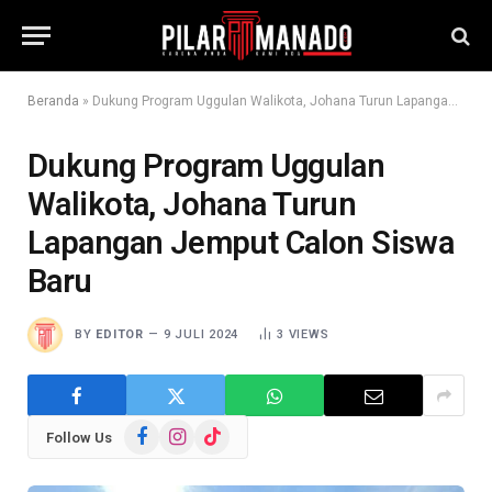
Beranda
»
Dukung Program Uggulan Walikota, Johana Turun Lapangan Jemput Calon Siswa Baru
Dukung Program Uggulan
Walikota, Johana Turun
Lapangan Jemput Calon Siswa
Baru
BY
EDITOR
9 JULI 2024
3
VIEWS
Facebook
Instagram
TikTok
Follow Us