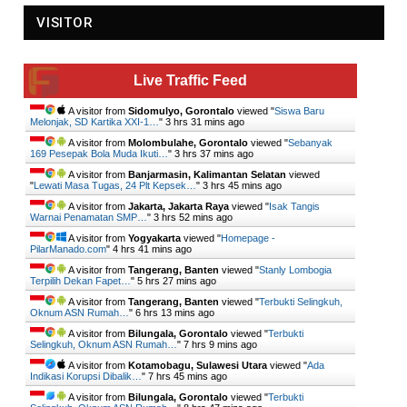
VISITOR
Live Traffic Feed
A visitor from
Sidomulyo, Gorontalo
viewed "
Siswa Baru
Melonjak, SD Kartika XXI-1…
"
3 hrs 31 mins ago
A visitor from
Molombulahe, Gorontalo
viewed "
Sebanyak
169 Pesepak Bola Muda Ikuti…
"
3 hrs 37 mins ago
A visitor from
Banjarmasin, Kalimantan Selatan
viewed
"
Lewati Masa Tugas, 24 Plt Kepsek…
"
3 hrs 45 mins ago
A visitor from
Jakarta, Jakarta Raya
viewed "
Isak Tangis
Warnai Penamatan SMP…
"
3 hrs 52 mins ago
A visitor from
Yogyakarta
viewed "
Homepage -
PilarManado.com
"
4 hrs 41 mins ago
A visitor from
Tangerang, Banten
viewed "
Stanly Lombogia
Terpilih Dekan Fapet…
"
5 hrs 27 mins ago
A visitor from
Tangerang, Banten
viewed "
Terbukti Selingkuh,
Oknum ASN Rumah…
"
6 hrs 13 mins ago
A visitor from
Bilungala, Gorontalo
viewed "
Terbukti
Selingkuh, Oknum ASN Rumah…
"
7 hrs 9 mins ago
A visitor from
Kotamobagu, Sulawesi Utara
viewed "
Ada
Indikasi Korupsi Dibalik…
"
7 hrs 45 mins ago
A visitor from
Bilungala, Gorontalo
viewed "
Terbukti