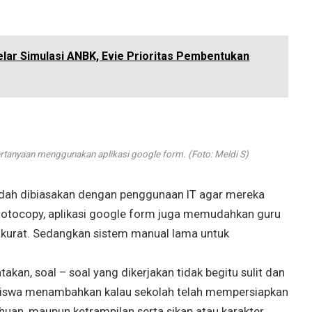
lar Simulasi ANBK, Evie Prioritas Pembentukan
tanyaan menggunakan aplikasi google form. (Foto: Meldi S)
 sudah dibiasakan dengan penggunaan IT agar mereka
 fotocopy, aplikasi google form juga memudahkan guru
akurat. Sedangkan sistem manual lama untuk
kan, soal – soal yang dikerjakan tidak begitu sulit dan
 siswa menambahkan kalau sekolah telah mempersiapkan
ahuan, maupun ketrampilan serta sikap atau karakter