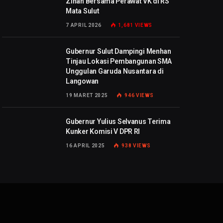
Zinah Bersama Perawat VK di RS
Mata Sulut
7 APRIL 2026
1,681
VIEWS
Gubernur Sulut Dampingi Menhan
Tinjau Lokasi Pembangunan SMA
Unggulan Garuda Nusantara di
Langowan
19 MARET 2025
946
VIEWS
Gubernur Yulius Selvanus Terima
Kunker Komisi V DPR RI
16 APRIL 2025
938
VIEWS