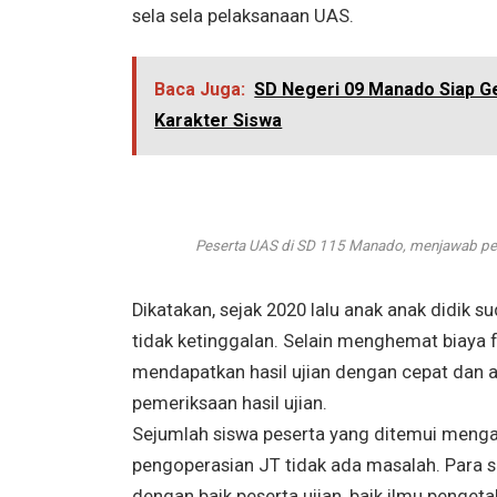
sela sela pelaksanaan UAS.
Baca Juga:
SD Negeri 09 Manado Siap Ge
Karakter Siswa
Peserta UAS di SD 115 Manado, menjawab per
Dikatakan, sejak 2020 lalu anak anak didik
tidak ketinggalan. Selain menghemat biaya
mendapatkan hasil ujian dengan cepat dan 
pemeriksaan hasil ujian.
Sejumlah siswa peserta yang ditemui mengata
pengoperasian JT tidak ada masalah. Para
dengan baik peserta ujian, baik ilmu penget