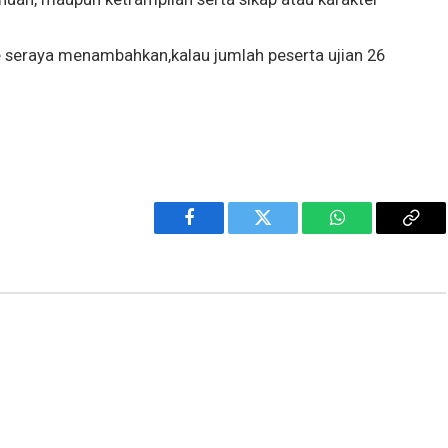
tje seraya menambahkan,kalau jumlah peserta ujian 26
Facebook
Twitter
WhatsApp
Cop
Link