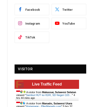
Facebook
Twitter
Instagram
YouTube
TikTok
VISITOR
Live Traffic Feed
A visitor from
Makassar, Sulawesi Selatan
viewed "
Sambut HUT ke 81RI, SD Negeri 103…
"
4
hrs 44 mins ago
A visitor from
Manado, Sulawesi Utara
viewed "
Homepage - PilarManado.com
"
5 hrs 32