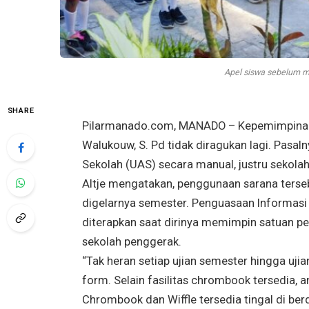
Apel siswa sebelum me
SHARE
Pilarmanado.com, MANADO – Kepemimpinan K
Walukouw, S. Pd tidak diragukan lagi. Pasaln
Sekolah (UAS) secara manual, justru sekol
Altje mengatakan, penggunaan sarana terseb
digelarnya semester. Penguasaan Informasi d
diterapkan saat dirinya memimpin satuan pen
sekolah penggerak.
“Tak heran setiap ujian semester hingga uji
form. Selain fasilitas chrombook tersedia, 
Chrombook dan Wiffle tersedia tingal di berd