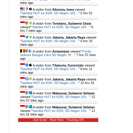
mins ago
A visitor from
Altoona, Iowa
viewed
"
Sambut HUT ke 81RI, SD Negeri 103…
"
5 hrs 52
mins ago
A visitor from
Tondano, Sulawesi Utara
viewed "
Sambut HUT ke 81RI, SD Negeri 103…
"
6
hrs 7 mins ago
A visitor from
Jakarta, Jakarta Raya
viewed
"
Sambut HUT ke 81RI, SD Negeri 103…
"
6 hrs 33
mins ago
A visitor from
Antwerpen
viewed "
Ferdy
Sukses Bangun Citra SD Negeri 78…
"
7 hrs 37 mins
ago
A visitor from
Tilamuta, Gorontalo
viewed
"
Sambut HUT ke 81RI, SD Negeri 103…
"
8 hrs 21
mins ago
A visitor from
Jakarta, Jakarta Raya
viewed
"
Sambut HUT ke 81RI, SD Negeri 103…
"
12 hrs 33
mins ago
A visitor from
Makassar, Sulawesi Selatan
viewed "
Sambut HUT ke 81RI, SD Negeri 103…
"
12
hrs 57 mins ago
A visitor from
Makassar, Sulawesi Selatan
viewed "
Sambut HUT ke 81RI, SD Negeri 103…
"
13
hrs 31 mins ago
Get Script
Real Time
Tracking ON