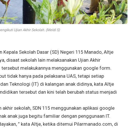
ngikuti Ujian Akhir Sekolah. (Meldi S)
epala Sekolah Dasar (SD) Negeri 115 Manado, Altje
ya, disaat sekolah lain melaksanakan Ujian Akhir
ah tersebut melakukannya menggunakan google form.
ut tidak hanya pada pelaksana UAS, tetapi setiap
an Teknologi (IT) di kalangan anak didinya, kata Altje
didikan tersebut dan kini telah berubah status menjadi
an akhir sekolah, SDN 115 menggunakan aplikasi google
anak anak juga begitu familiar dengan penggunaan IT.
ayakan, ” kata Altje, ketika ditemui Pilarmanado.com, di