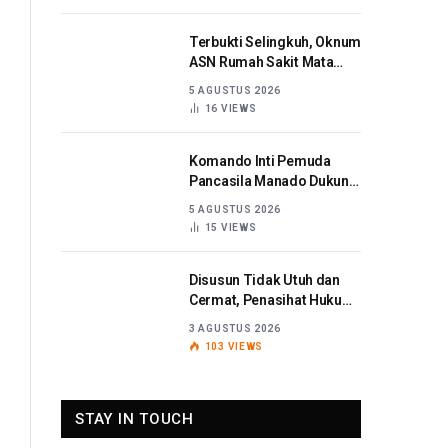
Terbukti Selingkuh, Oknum
ASN Rumah Sakit Mata
Sulut Dijatuhi Sanksi
5 AGUSTUS 2026
Disiplin Berat
16
VIEWS
Komando Inti Pemuda
Pancasila Manado Dukung
Kapolda Sulut Berantas
5 AGUSTUS 2026
Korupsi
15
VIEWS
Disusun Tidak Utuh dan
Cermat, Penasihat Hukum
Titaribka: Kami Tolak
3 AGUSTUS 2026
Tanggapan Jaksa
103
VIEWS
STAY IN TOUCH