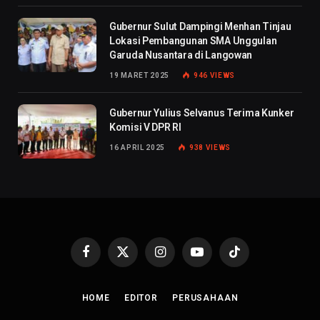
Gubernur Sulut Dampingi Menhan Tinjau
Lokasi Pembangunan SMA Unggulan
Garuda Nusantara di Langowan
19 MARET 2025
946
VIEWS
Gubernur Yulius Selvanus Terima Kunker
Komisi V DPR RI
16 APRIL 2025
938
VIEWS
Facebook
X
Instagram
YouTube
TikTok
(Twitter)
HOME
EDITOR
PERUSAHAAN