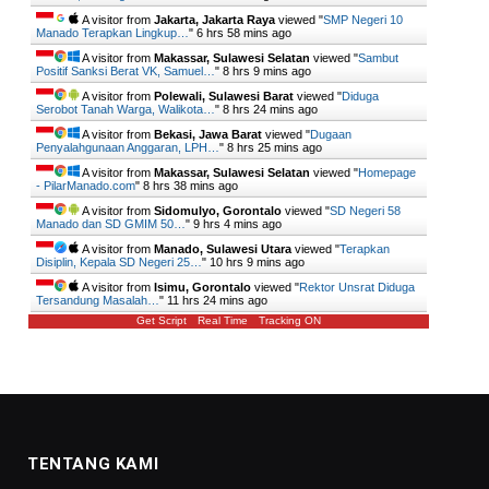
A visitor from
Jakarta, Jakarta Raya
viewed "
SMP Negeri 10
Manado Terapkan Lingkup…
"
6 hrs 58 mins ago
A visitor from
Makassar, Sulawesi Selatan
viewed "
Sambut
Positif Sanksi Berat VK, Samuel…
"
8 hrs 9 mins ago
A visitor from
Polewali, Sulawesi Barat
viewed "
Diduga
Serobot Tanah Warga, Walikota…
"
8 hrs 24 mins ago
A visitor from
Bekasi, Jawa Barat
viewed "
Dugaan
Penyalahgunaan Anggaran, LPH…
"
8 hrs 25 mins ago
A visitor from
Makassar, Sulawesi Selatan
viewed "
Homepage
- PilarManado.com
"
8 hrs 38 mins ago
A visitor from
Sidomulyo, Gorontalo
viewed "
SD Negeri 58
Manado dan SD GMIM 50…
"
9 hrs 4 mins ago
A visitor from
Manado, Sulawesi Utara
viewed "
Terapkan
Disiplin, Kepala SD Negeri 25…
"
10 hrs 9 mins ago
A visitor from
Isimu, Gorontalo
viewed "
Rektor Unsrat Diduga
Tersandung Masalah…
"
11 hrs 24 mins ago
Get Script
Real Time
Tracking ON
TENTANG KAMI