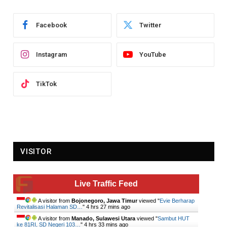
Facebook
Twitter
Instagram
YouTube
TikTok
VISITOR
Live Traffic Feed
A visitor from
Bojonegoro, Jawa Timur
viewed "
Evie Berharap
Revitalisasi Halaman SD…
"
4 hrs 27 mins ago
A visitor from
Manado, Sulawesi Utara
viewed "
Sambut HUT
ke 81RI, SD Negeri 103…
"
4 hrs 33 mins ago