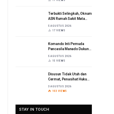
11
VIEWS
Terbukti Selingkuh, Oknum
ASN Rumah Sakit Mata
Sulut Dijatuhi Sanksi
5 AGUSTUS 2026
Disiplin Berat
17
VIEWS
Komando Inti Pemuda
Pancasila Manado Dukung
Kapolda Sulut Berantas
5 AGUSTUS 2026
Korupsi
15
VIEWS
Disusun Tidak Utuh dan
Cermat, Penasihat Hukum
Titaribka: Kami Tolak
3 AGUSTUS 2026
Tanggapan Jaksa
103
VIEWS
STAY IN TOUCH