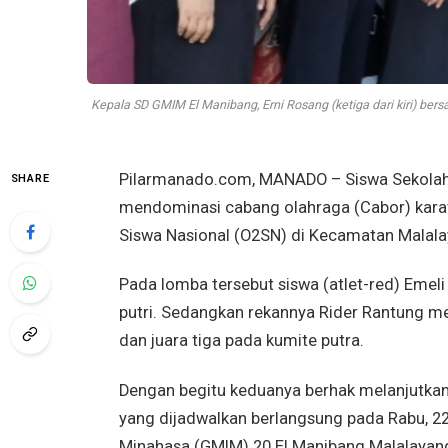
Kepala SD GMIM El Manibang, Erni Rosang (ketiga dari kiri) b
Pilarmanado.com, MANADO – Siswa Sekolah 
SHARE
mendominasi cabang olahraga (Cabor) karat
Siswa Nasional (O2SN) di Kecamatan Malalay
Pada lomba tersebut siswa (atlet-red) Emeli
putri. Sedangkan rekannya Rider Rantung me
dan juara tiga pada kumite putra.
Dengan begitu keduanya berhak melanjutkan
yang dijadwalkan berlangsung pada Rabu, 22
Minahasa (GMIM) 20 El Manibang Malalayang 