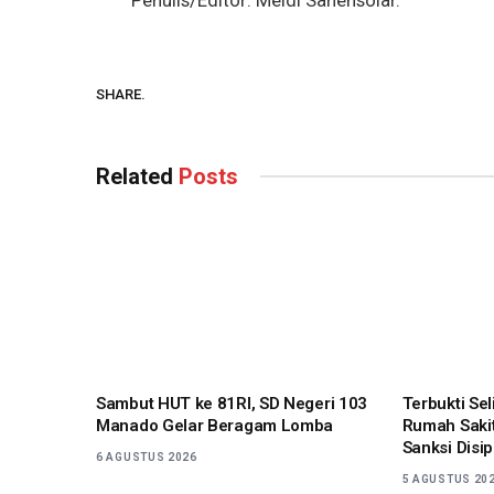
Penulis/Editor: Meldi Sahensolar.
SHARE.
Related
Posts
Sambut HUT ke 81RI, SD Negeri 103
Terbukti Se
Manado Gelar Beragam Lomba
Rumah Sakit
Sanksi Disip
6 AGUSTUS 2026
5 AGUSTUS 20