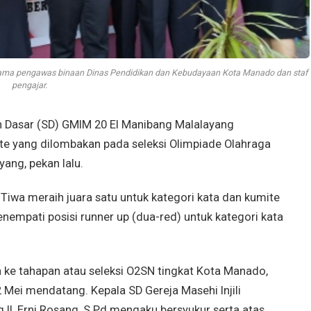
ersama pengawas binaan Dinas Pendidikan dan Kebudayaan Kota Manado dan staf
pengajar.
Dasar (SD) GMIM 20 El Manibang Malalayang
e yang dilombakan pada seleksi Olimpiade Olahraga
ang, pekan lalu.
 Tiwa meraih juara satu untuk kategori kata dan kumite
nempati posisi runner up (dua-red) untuk kategori kata
 ke tahapan atau seleksi O2SN tingkat Kota Manado,
 Mei mendatang. Kepala SD Gereja Masehi Injili
II, Erni Rosang, S.Pd mengaku bersyukur serta atas