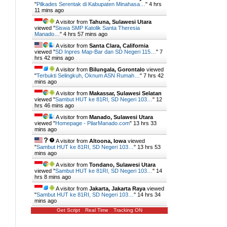
"
Pilkades Serentak di Kabupaten Minahasa…
"
4 hrs
11 mins ago
A visitor from
Tahuna, Sulawesi Utara
viewed "
Siswa SMP Katolik Santa Theresia
Manado…
"
4 hrs 57 mins ago
A visitor from
Santa Clara, California
viewed "
SD Inpres Map-Bar dan SD Negeri 115…
"
7
hrs 42 mins ago
A visitor from
Bilungala, Gorontalo
viewed
"
Terbukti Selingkuh, Oknum ASN Rumah…
"
7 hrs 42
mins ago
A visitor from
Makassar, Sulawesi Selatan
viewed "
Sambut HUT ke 81RI, SD Negeri 103…
"
12
hrs 46 mins ago
A visitor from
Manado, Sulawesi Utara
viewed "
Homepage - PilarManado.com
"
13 hrs 33
mins ago
A visitor from
Altoona, Iowa
viewed
"
Sambut HUT ke 81RI, SD Negeri 103…
"
13 hrs 53
mins ago
A visitor from
Tondano, Sulawesi Utara
viewed "
Sambut HUT ke 81RI, SD Negeri 103…
"
14
hrs 8 mins ago
A visitor from
Jakarta, Jakarta Raya
viewed
"
Sambut HUT ke 81RI, SD Negeri 103…
"
14 hrs 34
mins ago
Get Script
Real Time
Tracking ON