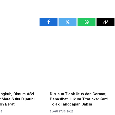
Facebook
Twitter
WhatsApp
Cop
Link
lingkuh, Oknum ASN
Disusun Tidak Utuh dan Cermat,
 Mata Sulut Dijatuhi
Penasihat Hukum Titaribka: Kami
lin Berat
Tolak Tanggapan Jaksa
26
3 AGUSTUS 2026