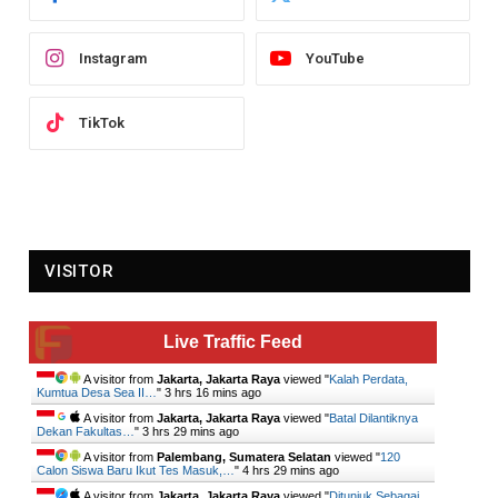
Instagram
YouTube
TikTok
VISITOR
Live Traffic Feed
A visitor from
Jakarta, Jakarta Raya
viewed "
Kalah Perdata,
Kumtua Desa Sea II…
"
3 hrs 16 mins ago
A visitor from
Jakarta, Jakarta Raya
viewed "
Batal Dilantiknya
Dekan Fakultas…
"
3 hrs 29 mins ago
A visitor from
Palembang, Sumatera Selatan
viewed "
120
Calon Siswa Baru Ikut Tes Masuk,…
"
4 hrs 29 mins ago
A visitor from
Jakarta, Jakarta Raya
viewed "
Ditunjuk Sebagai