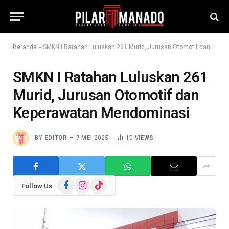
Beranda
»
SMKN I Ratahan Luluskan 261 Murid, Jurusan Otomotif dan Keperawatan Mendominasi
SMKN I Ratahan Luluskan 261
Murid, Jurusan Otomotif dan
Keperawatan Mendominasi
BY
EDITOR
7 MEI 2025
10
VIEWS
Facebook
Instagram
TikTok
Follow Us