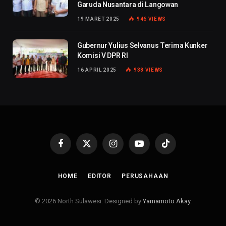
Garuda Nusantara di Langowan
19 MARET 2025
946
VIEWS
Gubernur Yulius Selvanus Terima Kunker
Komisi V DPR RI
16 APRIL 2025
938
VIEWS
Facebook
X
Instagram
YouTube
TikTok
(Twitter)
HOME
EDITOR
PERUSAHAAN
© 2026 North Sulawesi. Designed by
Yamamoto Akay
.