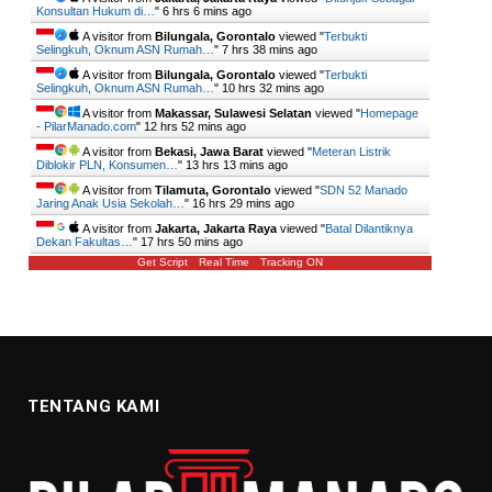
Konsultan Hukum di…
"
6 hrs 6 mins ago
A visitor from
Bilungala, Gorontalo
viewed "
Terbukti
Selingkuh, Oknum ASN Rumah…
"
7 hrs 38 mins ago
A visitor from
Bilungala, Gorontalo
viewed "
Terbukti
Selingkuh, Oknum ASN Rumah…
"
10 hrs 32 mins ago
A visitor from
Makassar, Sulawesi Selatan
viewed "
Homepage
- PilarManado.com
"
12 hrs 52 mins ago
A visitor from
Bekasi, Jawa Barat
viewed "
Meteran Listrik
Diblokir PLN, Konsumen…
"
13 hrs 13 mins ago
A visitor from
Tilamuta, Gorontalo
viewed "
SDN 52 Manado
Jaring Anak Usia Sekolah…
"
16 hrs 29 mins ago
A visitor from
Jakarta, Jakarta Raya
viewed "
Batal Dilantiknya
Dekan Fakultas…
"
17 hrs 51 mins ago
Get Script
Real Time
Tracking ON
TENTANG KAMI