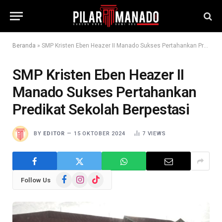
Beranda
»
SMP Kristen Eben Heazer II Manado Sukses Pertahankan Predikat Sekolah Berpestasi
SMP Kristen Eben Heazer II
Manado Sukses Pertahankan
Predikat Sekolah Berpestasi
BY
EDITOR
15 OKTOBER 2024
7
VIEWS
Facebook
Instagram
TikTok
Follow Us