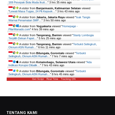
169 Pesepak Bola Muda Ikuti…
"
3 hrs 35 mins ago
A visitor from
Banjarmasin, Kalimantan Selatan
viewed
"
Lewati Masa Tugas, 24 Plt Kepsek…
"
3 hrs 43 mins ago
A visitor from
Jakarta, Jakarta Raya
viewed "
Isak Tangis
Warnai Penamatan SMP…
"
3 hrs 50 mins ago
A visitor from
Yogyakarta
viewed "
Homepage -
PilarManado.com
"
4 hrs 39 mins ago
A visitor from
Tangerang, Banten
viewed "
Stanly Lombogia
Terpilih Dekan Fapet…
"
5 hrs 25 mins ago
A visitor from
Tangerang, Banten
viewed "
Terbukti Selingkuh,
Oknum ASN Rumah…
"
6 hrs 11 mins ago
A visitor from
Bilungala, Gorontalo
viewed "
Terbukti
Selingkuh, Oknum ASN Rumah…
"
7 hrs 7 mins ago
A visitor from
Kotamobagu, Sulawesi Utara
viewed "
Ada
Indikasi Korupsi Dibalik…
"
7 hrs 43 mins ago
A visitor from
Bilungala, Gorontalo
viewed "
Terbukti
Selingkuh, Oknum ASN Rumah…
"
8 hrs 45 mins ago
Get Script
Real Time
Tracking ON
TENTANG KAMI