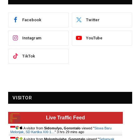
Facebook
Twitter
Instagram
YouTube
TikTok
VISITOR
Live Traffic Feed
A visitor from
Sidomulyo, Gorontalo
viewed "
Siswa Baru
Melonjak, SD Kartika XXI-1…
"
3 hrs 29 mins ago
A visitor from
Molombulahe, Gorontalo
viewed "
Sebanyak