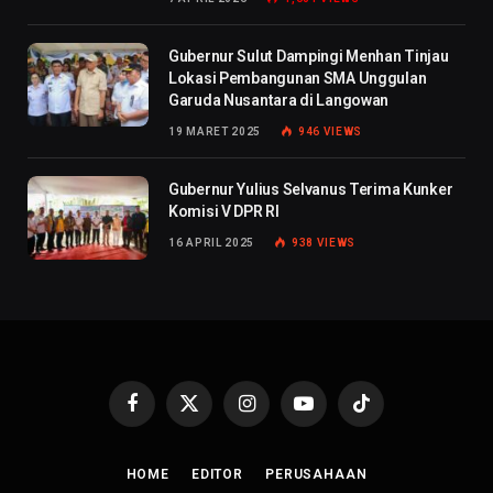
Gubernur Sulut Dampingi Menhan Tinjau
Lokasi Pembangunan SMA Unggulan
Garuda Nusantara di Langowan
19 MARET 2025
946
VIEWS
Gubernur Yulius Selvanus Terima Kunker
Komisi V DPR RI
16 APRIL 2025
938
VIEWS
Facebook
X
Instagram
YouTube
TikTok
(Twitter)
HOME
EDITOR
PERUSAHAAN