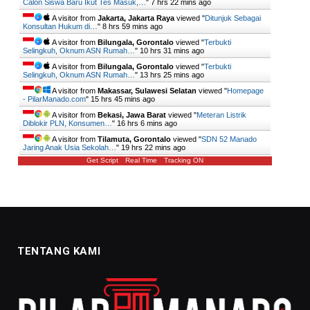
Calon Siswa Baru Ikut Tes Masuk,…
"
7 hrs 22 mins ago
A visitor from
Jakarta, Jakarta Raya
viewed "
Ditunjuk Sebagai
Konsultan Hukum di…
"
8 hrs 59 mins ago
A visitor from
Bilungala, Gorontalo
viewed "
Terbukti
Selingkuh, Oknum ASN Rumah…
"
10 hrs 31 mins ago
A visitor from
Bilungala, Gorontalo
viewed "
Terbukti
Selingkuh, Oknum ASN Rumah…
"
13 hrs 25 mins ago
A visitor from
Makassar, Sulawesi Selatan
viewed "
Homepage
- PilarManado.com
"
15 hrs 45 mins ago
A visitor from
Bekasi, Jawa Barat
viewed "
Meteran Listrik
Diblokir PLN, Konsumen…
"
16 hrs 6 mins ago
A visitor from
Tilamuta, Gorontalo
viewed "
SDN 52 Manado
Jaring Anak Usia Sekolah…
"
19 hrs 22 mins ago
Get Script
Real Time
Tracking ON
TENTANG KAMI