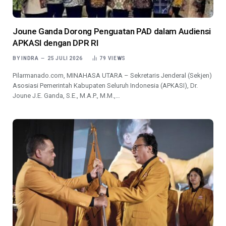
Joune Ganda Dorong Penguatan PAD dalam Audiensi
APKASI dengan DPR RI
BY
INDRA
25 JULI 2026
79
VIEWS
Pilarmanado.com, MINAHASA UTARA – Sekretaris Jenderal (Sekjen)
Asosiasi Pemerintah Kabupaten Seluruh Indonesia (APKASI), Dr.
Joune J.E. Ganda, S.E., M.A.P., M.M.,…