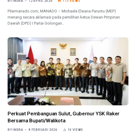
BY
INDRA
12 APRIL 2026
113
VIEWS
Pilarmanado.com, MANADO – Michaela Elsiana Paruntu (MEP)
menang secara aklamasi pada pemilihan ketua Dewan Pimpinan
Daerah (DPD) I Partai Golongan…
Perkuat Pembanguan Sulut, Gubernur YSK Raker
Bersama Bupati/Walikota
BY
INDRA
8 FEBRUARI 2026
10
VIEWS