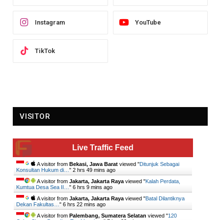
Instagram
YouTube
TikTok
VISITOR
Live Traffic Feed
A visitor from
Bekasi, Jawa Barat
viewed "
Ditunjuk Sebagai
Konsultan Hukum di…
"
2 hrs 49 mins ago
A visitor from
Jakarta, Jakarta Raya
viewed "
Kalah Perdata,
Kumtua Desa Sea II…
"
6 hrs 9 mins ago
A visitor from
Jakarta, Jakarta Raya
viewed "
Batal Dilantiknya
Dekan Fakultas…
"
6 hrs 22 mins ago
A visitor from
Palembang, Sumatera Selatan
viewed "
120