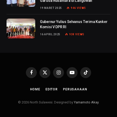
Garuda Nusantara di Langowan
19 MARET 2025
946
VIEWS
Gubernur Yulius Selvanus Terima Kunker
Komisi V DPR RI
16 APRIL 2025
938
VIEWS
Facebook
X
Instagram
YouTube
TikTok
(Twitter)
HOME
EDITOR
PERUSAHAAN
© 2026 North Sulawesi. Designed by
Yamamoto Akay
.