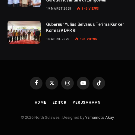
Garuda Nusantara di Langowan
19 MARET 2025
946
VIEWS
Gubernur Yulius Selvanus Terima Kunker
Komisi V DPR RI
16 APRIL 2025
938
VIEWS
Facebook
X
Instagram
YouTube
TikTok
(Twitter)
HOME
EDITOR
PERUSAHAAN
© 2026 North Sulawesi. Designed by
Yamamoto Akay
.