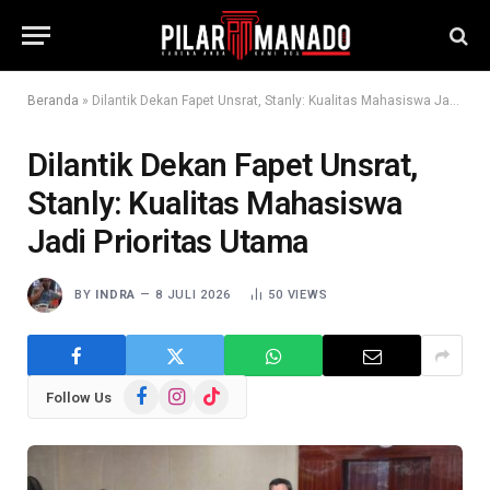
Beranda
»
Dilantik Dekan Fapet Unsrat, Stanly: Kualitas Mahasiswa Jadi Prioritas Utama
Dilantik Dekan Fapet Unsrat,
Stanly: Kualitas Mahasiswa
Jadi Prioritas Utama
BY
INDRA
8 JULI 2026
50
VIEWS
Facebook
Instagram
TikTok
Follow Us