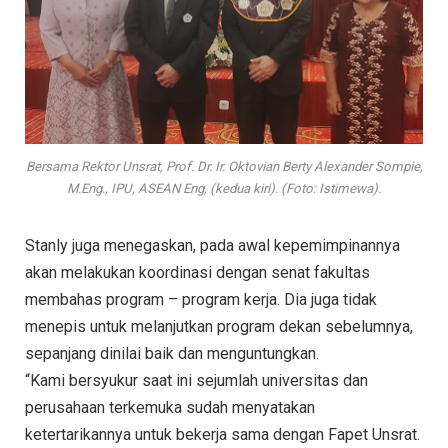
Bersama Rektor Unsrat, Prof. Dr. Ir. Oktovian Berty Alexander Sompie,
M.Eng., IPU, ASEAN Eng, (kedua kiri). (Foto: Istimewa).
Stanly juga menegaskan, pada awal kepemimpinannya
akan melakukan koordinasi dengan senat fakultas
membahas program – program kerja. Dia juga tidak
menepis untuk melanjutkan program dekan sebelumnya,
sepanjang dinilai baik dan menguntungkan.
“Kami bersyukur saat ini sejumlah universitas dan
perusahaan terkemuka sudah menyatakan
ketertarikannya untuk bekerja sama dengan Fapet Unsrat.