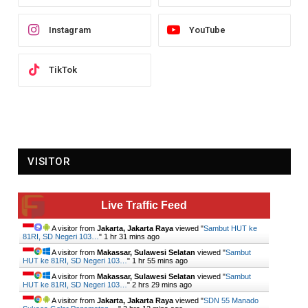
Instagram
YouTube
TikTok
VISITOR
Live Traffic Feed
A visitor from
Jakarta, Jakarta Raya
viewed "
Sambut HUT ke
81RI, SD Negeri 103…
"
1 hr 31 mins ago
A visitor from
Makassar, Sulawesi Selatan
viewed "
Sambut
HUT ke 81RI, SD Negeri 103…
"
1 hr 55 mins ago
A visitor from
Makassar, Sulawesi Selatan
viewed "
Sambut
HUT ke 81RI, SD Negeri 103…
"
2 hrs 29 mins ago
A visitor from
Jakarta, Jakarta Raya
viewed "
SDN 55 Manado