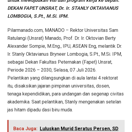
untuk mewujudkan visi dan program kerja ke depan.”
DEKAN FAPET UNSRAT, Dr. Ir. STANLY OKTAVIANUS
LOMBOGIA, S.Pt., M.Si. IPM.
Pilarmanado.com, MANADO – Rektor Universitas Sam
Ratulangi (Unsrat) Manado, Prof. Dr. Ir. Oktovian Berty
Alexander Sompie, M.Eng., IPU, ASEAN Eng, melantik Dr.
Ir. Stanly Oktavianus Bryneer Lombogia, S.Pt., M.Si. IPM,
sebagai Dekan Fakultas Peternakan (Fapet) Unsrat,
Periode 2026 – 2030, Selasa, 07 Juli 2026.
Pelantikan yang dilangsungkan di aula lantai 4 rektorat
itu, disaksikan jajaran pimpinan universitas, dosen,
tenaga kependidikan, para undangan dan segenap civitas
akademika. Saat pelantikan, Stanly mengenakan setelan
jas hitam dipadu dasi biru muda.
Baca Juga:
Luluskan Murid Seratus Persen, SD