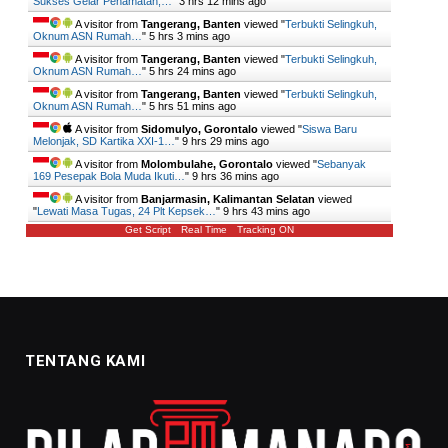
Sukses Gelar Penamatan,…
"
3 hrs 12 mins ago
A visitor from
Tangerang, Banten
viewed "
Terbukti Selingkuh,
Oknum ASN Rumah…
"
5 hrs 3 mins ago
A visitor from
Tangerang, Banten
viewed "
Terbukti Selingkuh,
Oknum ASN Rumah…
"
5 hrs 24 mins ago
A visitor from
Tangerang, Banten
viewed "
Terbukti Selingkuh,
Oknum ASN Rumah…
"
5 hrs 51 mins ago
A visitor from
Sidomulyo, Gorontalo
viewed "
Siswa Baru
Melonjak, SD Kartika XXI-1…
"
9 hrs 30 mins ago
A visitor from
Molombulahe, Gorontalo
viewed "
Sebanyak
169 Pesepak Bola Muda Ikuti…
"
9 hrs 36 mins ago
A visitor from
Banjarmasin, Kalimantan Selatan
viewed
"
Lewati Masa Tugas, 24 Plt Kepsek…
"
9 hrs 44 mins ago
Get Script
Real Time
Tracking ON
TENTANG KAMI