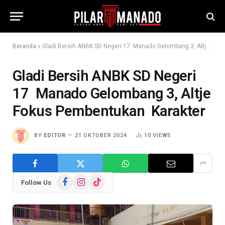
Beranda
»
Gladi Bersih ANBK SD Negeri 17 Manado Gelombang 3, Altje Fokus Pembentukan Karakter
Gladi Bersih ANBK SD Negeri
17 Manado Gelombang 3, Altje
Fokus Pembentukan Karakter
BY
EDITOR
21 OKTOBER 2024
10
VIEWS
Facebook
Instagram
TikTok
Follow Us