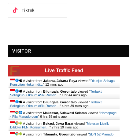
TikTok
VISITOR
Live Traffic Feed
A visitor from
Jakarta, Jakarta Raya
viewed "
Ditunjuk Sebagai
Konsultan Hukum di…
"
12 mins ago
A visitor from
Bilungala, Gorontalo
viewed "
Terbukti
Selingkuh, Oknum ASN Rumah…
"
1 hr 44 mins ago
A visitor from
Bilungala, Gorontalo
viewed "
Terbukti
Selingkuh, Oknum ASN Rumah…
"
4 hrs 39 mins ago
A visitor from
Makassar, Sulawesi Selatan
viewed "
Homepage
- PilarManado.com
"
6 hrs 58 mins ago
A visitor from
Bekasi, Jawa Barat
viewed "
Meteran Listrik
Diblokir PLN, Konsumen…
"
7 hrs 19 mins ago
A visitor from
Tilamuta, Gorontalo
viewed "
SDN 52 Manado