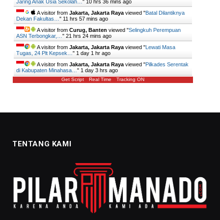
Jaring Anak Usia Sekolah…
"
10 hrs 36 mins ago
A visitor from
Jakarta, Jakarta Raya
viewed "
Batal Dilantiknya
Dekan Fakultas…
"
11 hrs 57 mins ago
A visitor from
Curug, Banten
viewed "
Selingkuh Perempuan
ASN Terbongkar,…
"
21 hrs 24 mins ago
A visitor from
Jakarta, Jakarta Raya
viewed "
Lewati Masa
Tugas, 24 Plt Kepsek…
"
1 day 1 hr ago
A visitor from
Jakarta, Jakarta Raya
viewed "
Pilkades Serentak
di Kabupaten Minahasa…
"
1 day 3 hrs ago
Get Script
Real Time
Tracking ON
TENTANG KAMI