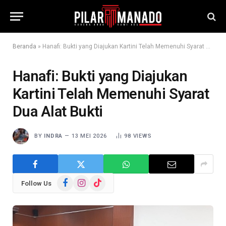
Beranda
»
Hanafi: Bukti yang Diajukan Kartini Telah Memenuhi Syarat Dua Alat Bukti
Hanafi: Bukti yang Diajukan
Kartini Telah Memenuhi Syarat
Dua Alat Bukti
BY
INDRA
13 MEI 2026
98
VIEWS
Facebook
Instagram
TikTok
Follow Us