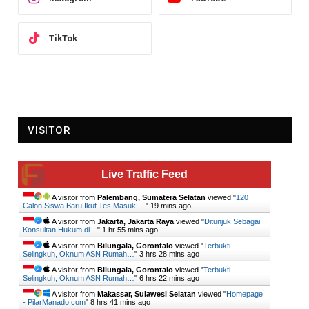
TikTok
VISITOR
Live Traffic Feed
A visitor from
Palembang, Sumatera Selatan
viewed "
120
Calon Siswa Baru Ikut Tes Masuk,…
"
19 mins ago
A visitor from
Jakarta, Jakarta Raya
viewed "
Ditunjuk Sebagai
Konsultan Hukum di…
"
1 hr 55 mins ago
A visitor from
Bilungala, Gorontalo
viewed "
Terbukti
Selingkuh, Oknum ASN Rumah…
"
3 hrs 28 mins ago
A visitor from
Bilungala, Gorontalo
viewed "
Terbukti
Selingkuh, Oknum ASN Rumah…
"
6 hrs 22 mins ago
A visitor from
Makassar, Sulawesi Selatan
viewed "
Homepage
- PilarManado.com
"
8 hrs 41 mins ago