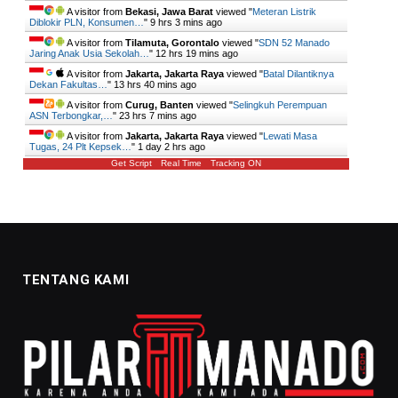
A visitor from
Bekasi, Jawa Barat
viewed "
Meteran Listrik
Diblokir PLN, Konsumen…
"
9 hrs 3 mins ago
A visitor from
Tilamuta, Gorontalo
viewed "
SDN 52 Manado
Jaring Anak Usia Sekolah…
"
12 hrs 19 mins ago
A visitor from
Jakarta, Jakarta Raya
viewed "
Batal Dilantiknya
Dekan Fakultas…
"
13 hrs 40 mins ago
A visitor from
Curug, Banten
viewed "
Selingkuh Perempuan
ASN Terbongkar,…
"
23 hrs 8 mins ago
A visitor from
Jakarta, Jakarta Raya
viewed "
Lewati Masa
Tugas, 24 Plt Kepsek…
"
1 day 2 hrs ago
Get Script
Real Time
Tracking ON
TENTANG KAMI