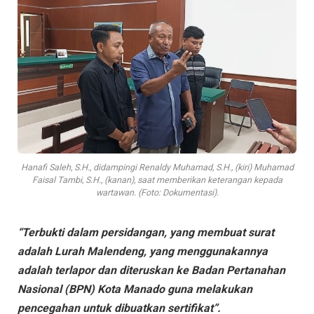
Hanafi Saleh, S.H., didampingi Renaldy Muhamad, S.H., (kiri) Muhamad
Faisal Tambi, S.H., (kanan), saat memberikan keterangan kepada
wartawan. (Foto: Dokumentasi).
“Terbukti dalam persidangan, yang membuat surat
adalah Lurah Malendeng, yang menggunakannya
adalah terlapor dan diteruskan ke Badan Pertanahan
Nasional (BPN) Kota Manado guna melakukan
pencegahan untuk dibuatkan sertifikat”.