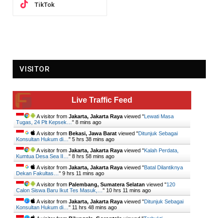
TikTok
VISITOR
Live Traffic Feed
A visitor from
Jakarta, Jakarta Raya
viewed "
Lewati Masa
Tugas, 24 Plt Kepsek…
"
8 mins ago
A visitor from
Bekasi, Jawa Barat
viewed "
Ditunjuk Sebagai
Konsultan Hukum di…
"
5 hrs 38 mins ago
A visitor from
Jakarta, Jakarta Raya
viewed "
Kalah Perdata,
Kumtua Desa Sea II…
"
8 hrs 58 mins ago
A visitor from
Jakarta, Jakarta Raya
viewed "
Batal Dilantiknya
Dekan Fakultas…
"
9 hrs 11 mins ago
A visitor from
Palembang, Sumatera Selatan
viewed "
120
Calon Siswa Baru Ikut Tes Masuk,…
"
10 hrs 11 mins ago
A visitor from
Jakarta, Jakarta Raya
viewed "
Ditunjuk Sebagai
Konsultan Hukum di…
"
11 hrs 48 mins ago