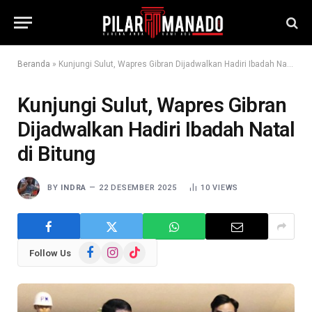
Beranda
»
Kunjungi Sulut, Wapres Gibran Dijadwalkan Hadiri Ibadah Natal di Bitung
Kunjungi Sulut, Wapres Gibran
Dijadwalkan Hadiri Ibadah Natal
di Bitung
BY
INDRA
22 DESEMBER 2025
10
VIEWS
Facebook
Instagram
TikTok
Follow Us