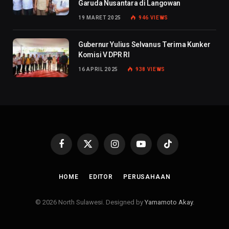
Garuda Nusantara di Langowan
19 MARET 2025
946
VIEWS
Gubernur Yulius Selvanus Terima Kunker
Komisi V DPR RI
16 APRIL 2025
938
VIEWS
Facebook
X
Instagram
YouTube
TikTok
(Twitter)
HOME
EDITOR
PERUSAHAAN
© 2026 North Sulawesi. Designed by
Yamamoto Akay
.