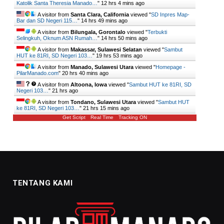
Katolik Santa Theresia Manado…
"
12 hrs 4 mins ago
A visitor from
Santa Clara, California
viewed "
SD Inpres Map-
Bar dan SD Negeri 115…
"
14 hrs 49 mins ago
A visitor from
Bilungala, Gorontalo
viewed "
Terbukti
Selingkuh, Oknum ASN Rumah…
"
14 hrs 50 mins ago
A visitor from
Makassar, Sulawesi Selatan
viewed "
Sambut
HUT ke 81RI, SD Negeri 103…
"
19 hrs 53 mins ago
A visitor from
Manado, Sulawesi Utara
viewed "
Homepage -
PilarManado.com
"
20 hrs 40 mins ago
A visitor from
Altoona, Iowa
viewed "
Sambut HUT ke 81RI, SD
Negeri 103…
"
21 hrs ago
A visitor from
Tondano, Sulawesi Utara
viewed "
Sambut HUT
ke 81RI, SD Negeri 103…
"
21 hrs 15 mins ago
Get Script
Real Time
Tracking ON
TENTANG KAMI