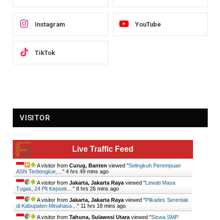
Instagram
YouTube
TikTok
VISITOR
Live Traffic Feed
A visitor from
Curug, Banten
viewed "
Selingkuh Perempuan
ASN Terbongkar,…
"
4 hrs 49 mins ago
A visitor from
Jakarta, Jakarta Raya
viewed "
Lewati Masa
Tugas, 24 Plt Kepsek…
"
8 hrs 26 mins ago
A visitor from
Jakarta, Jakarta Raya
viewed "
Pilkades Serentak
di Kabupaten Minahasa…
"
11 hrs 18 mins ago
A visitor from
Tahuna, Sulawesi Utara
viewed "
Siswa SMP