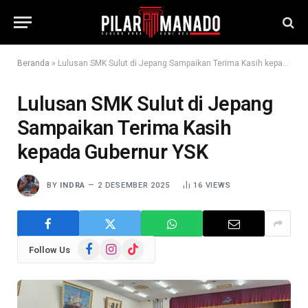
Beranda
»
Lulusan SMK Sulut di Jepang Sampaikan Terima Kasih kepada Gubernur YSK
Lulusan SMK Sulut di Jepang
Sampaikan Terima Kasih
kepada Gubernur YSK
BY
INDRA
2 DESEMBER 2025
16
VIEWS
Facebook
Instagram
TikTok
Follow Us