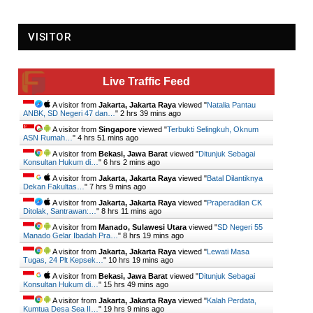
VISITOR
Live Traffic Feed
A visitor from
Jakarta, Jakarta Raya
viewed "
Natalia Pantau
ANBK, SD Negeri 47 dan…
"
2 hrs 39 mins ago
A visitor from
Singapore
viewed "
Terbukti Selingkuh, Oknum
ASN Rumah…
"
4 hrs 51 mins ago
A visitor from
Bekasi, Jawa Barat
viewed "
Ditunjuk Sebagai
Konsultan Hukum di…
"
6 hrs 2 mins ago
A visitor from
Jakarta, Jakarta Raya
viewed "
Batal Dilantiknya
Dekan Fakultas…
"
7 hrs 9 mins ago
A visitor from
Jakarta, Jakarta Raya
viewed "
Praperadilan CK
Ditolak, Santrawan:…
"
8 hrs 11 mins ago
A visitor from
Manado, Sulawesi Utara
viewed "
SD Negeri 55
Manado Gelar Ibadah Pra…
"
8 hrs 19 mins ago
A visitor from
Jakarta, Jakarta Raya
viewed "
Lewati Masa
Tugas, 24 Plt Kepsek…
"
10 hrs 19 mins ago
A visitor from
Bekasi, Jawa Barat
viewed "
Ditunjuk Sebagai
Konsultan Hukum di…
"
15 hrs 49 mins ago
A visitor from
Jakarta, Jakarta Raya
viewed "
Kalah Perdata,
Kumtua Desa Sea II…
"
19 hrs 9 mins ago