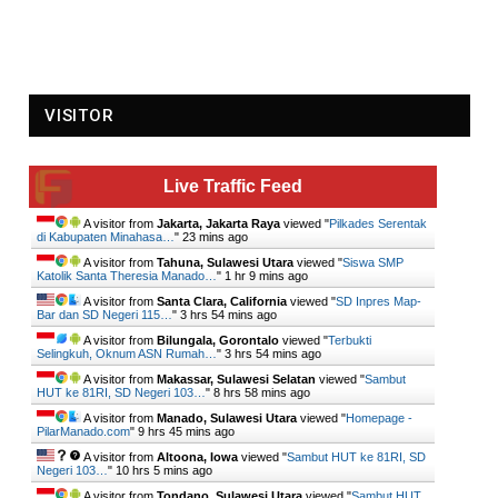
VISITOR
Live Traffic Feed
A visitor from
Jakarta, Jakarta Raya
viewed "
Pilkades Serentak
di Kabupaten Minahasa…
"
23 mins ago
A visitor from
Tahuna, Sulawesi Utara
viewed "
Siswa SMP
Katolik Santa Theresia Manado…
"
1 hr 9 mins ago
A visitor from
Santa Clara, California
viewed "
SD Inpres Map-
Bar dan SD Negeri 115…
"
3 hrs 54 mins ago
A visitor from
Bilungala, Gorontalo
viewed "
Terbukti
Selingkuh, Oknum ASN Rumah…
"
3 hrs 54 mins ago
A visitor from
Makassar, Sulawesi Selatan
viewed "
Sambut
HUT ke 81RI, SD Negeri 103…
"
8 hrs 58 mins ago
A visitor from
Manado, Sulawesi Utara
viewed "
Homepage -
PilarManado.com
"
9 hrs 45 mins ago
A visitor from
Altoona, Iowa
viewed "
Sambut HUT ke 81RI, SD
Negeri 103…
"
10 hrs 5 mins ago
A visitor from
Tondano, Sulawesi Utara
viewed "
Sambut HUT