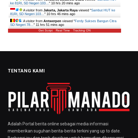
ke 81RI, SD Negeri 103…
"
10 hrs 20 mins ago
A visitor from
Jakarta, Jakarta Raya
viewed "
Sambut HUT ke
81RI, SD Negeri 103…
"
10 hrs 47 mins ago
A visitor from
Antwerpen
viewed "
Ferdy Sukses Bangun Citra
SD Negeri 78…
"
11 hrs 51 mins ago
Get Script
Real Time
Tracking ON
TENTANG KAMI
Adalah Portal berita online sebagai media informasi
memberikan suguhan berita-berita terkini yang up to date.