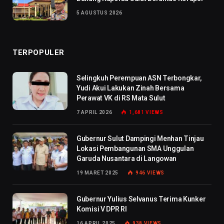
5 AGUSTUS 2026
TERPOPULER
Selingkuh Perempuan ASN Terbongkar,
Yudi Akui Lakukan Zinah Bersama
Perawat VK di RS Mata Sulut
7 APRIL 2026
1,681
VIEWS
Gubernur Sulut Dampingi Menhan Tinjau
Lokasi Pembangunan SMA Unggulan
Garuda Nusantara di Langowan
19 MARET 2025
946
VIEWS
Gubernur Yulius Selvanus Terima Kunker
Komisi V DPR RI
16 APRIL 2025
938
VIEWS