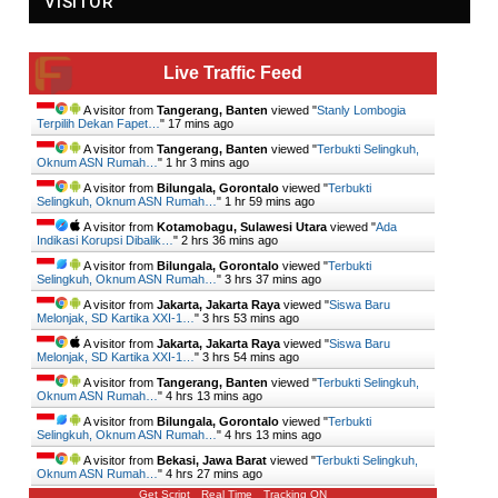
VISITOR
Live Traffic Feed
A visitor from
Tangerang, Banten
viewed "
Stanly Lombogia
Terpilih Dekan Fapet…
"
17 mins ago
A visitor from
Tangerang, Banten
viewed "
Terbukti Selingkuh,
Oknum ASN Rumah…
"
1 hr 3 mins ago
A visitor from
Bilungala, Gorontalo
viewed "
Terbukti
Selingkuh, Oknum ASN Rumah…
"
1 hr 59 mins ago
A visitor from
Kotamobagu, Sulawesi Utara
viewed "
Ada
Indikasi Korupsi Dibalik…
"
2 hrs 36 mins ago
A visitor from
Bilungala, Gorontalo
viewed "
Terbukti
Selingkuh, Oknum ASN Rumah…
"
3 hrs 37 mins ago
A visitor from
Jakarta, Jakarta Raya
viewed "
Siswa Baru
Melonjak, SD Kartika XXI-1…
"
3 hrs 53 mins ago
A visitor from
Jakarta, Jakarta Raya
viewed "
Siswa Baru
Melonjak, SD Kartika XXI-1…
"
3 hrs 54 mins ago
A visitor from
Tangerang, Banten
viewed "
Terbukti Selingkuh,
Oknum ASN Rumah…
"
4 hrs 13 mins ago
A visitor from
Bilungala, Gorontalo
viewed "
Terbukti
Selingkuh, Oknum ASN Rumah…
"
4 hrs 13 mins ago
A visitor from
Bekasi, Jawa Barat
viewed "
Terbukti Selingkuh,
Oknum ASN Rumah…
"
4 hrs 27 mins ago
Get Script
Real Time
Tracking ON