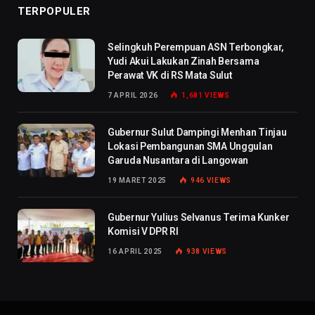
TERPOPULER
Selingkuh Perempuan ASN Terbongkar,
Yudi Akui Lakukan Zinah Bersama
Perawat VK di RS Mata Sulut
7 APRIL 2026
1,681
VIEWS
Gubernur Sulut Dampingi Menhan Tinjau
Lokasi Pembangunan SMA Unggulan
Garuda Nusantara di Langowan
19 MARET 2025
946
VIEWS
Gubernur Yulius Selvanus Terima Kunker
Komisi V DPR RI
16 APRIL 2025
938
VIEWS