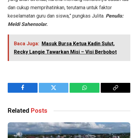
dan cukup memprihatinkan, terutama untuk faktor
keselamatan guru dan siswa,” pungkas Julita.
Penulis:
Meldi Sahensolar.
Baca Juga:
Masuk Bursa Ketua Kadin Sulut,
Recky Langie Tawarkan Misi – Visi Berbobot
Facebook
Twitter
WhatsApp
Copy
Link
Related
Posts