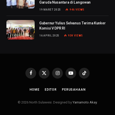
Garuda Nusantara di Langowan
19 MARET 2025
946
VIEWS
Gubernur Yulius Selvanus Terima Kunker
Komisi V DPR RI
16 APRIL 2025
938
VIEWS
Facebook
X
Instagram
YouTube
TikTok
(Twitter)
HOME
EDITOR
PERUSAHAAN
© 2026 North Sulawesi. Designed by
Yamamoto Akay
.