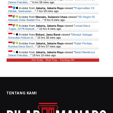
Dekan Fakultas…
"
6 hrs 58 mins ago
A visitor from
Jakarta, Jakarta Raya
viewed "
Praperadilan CK
Ditolak, Santrawan:…
"
7 hrs 59 mins ago
A visitor from
Manado, Sulawesi Utara
viewed "
SD Negeri 55
Manado Gelar Ibadah Pra…
"
8 hrs 8 mins ago
A visitor from
Jakarta, Jakarta Raya
viewed "
Lewati Masa
Tugas, 24 Plt Kepsek…
"
10 hrs 8 mins ago
A visitor from
Bekasi, Jawa Barat
viewed "
Ditunjuk Sebagai
Konsultan Hukum di…
"
15 hrs 38 mins ago
A visitor from
Jakarta, Jakarta Raya
viewed "
Kalah Perdata,
Kumtua Desa Sea II…
"
18 hrs 57 mins ago
A visitor from
Jakarta, Jakarta Raya
viewed "
Batal Dilantiknya
Dekan Fakultas…
"
19 hrs 10 mins ago
Get Script
Real Time
Tracking ON
TENTANG KAMI