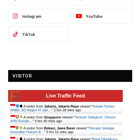
Instagram
YouTube
TikTok
VISITOR
Live Traffic Feed
A visitor from
Jakarta, Jakarta Raya
viewed "
Natalia Pantau
ANBK, SD Negeri 47 dan…
"
2 hrs 28 mins ago
A visitor from
Singapore
viewed "
Terbukti Selingkuh, Oknum
ASN Rumah…
"
4 hrs 40 mins ago
A visitor from
Bekasi, Jawa Barat
viewed "
Ditunjuk Sebagai
Konsultan Hukum di…
"
5 hrs 51 mins ago
A visitor from
Jakarta, Jakarta Raya
viewed "
Batal Dilantiknya