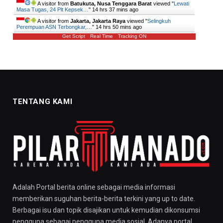
A visitor from
Batukuta, Nusa Tenggara Barat
viewed "
Lewati
Masa Tugas, 24 Plt Kepsek…
"
14 hrs 37 mins ago
A visitor from
Jakarta, Jakarta Raya
viewed "
Selingkuh
Perempuan ASN Terbongkar,…
"
14 hrs 50 mins ago
Get Script
Real Time
Tracking ON
TENTANG KAMI
Adalah Portal berita online sebagai media informasi
memberikan suguhan berita-berita terkini yang up to date.
Berbagai isu dan topik disajikan untuk kemudian dikonsumsi
pengguna sebagai pengguna media sosial. Adanya portal