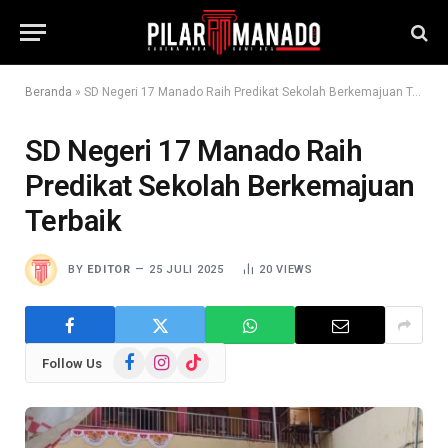
Beranda
»
SD Negeri 17 Manado Raih Predikat Sekolah Berkemajuan Terbaik
SD Negeri 17 Manado Raih
Predikat Sekolah Berkemajuan
Terbaik
BY
EDITOR
25 JULI 2025
20
VIEWS
Facebook
Instagram
TikTok
Follow Us