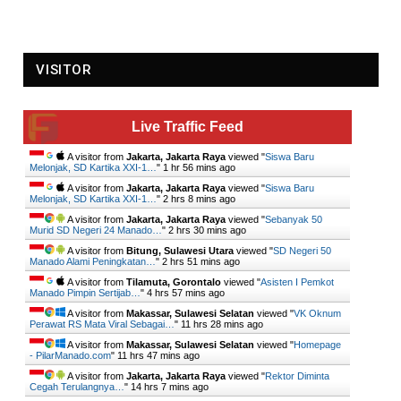
VISITOR
Live Traffic Feed
A visitor from
Jakarta, Jakarta Raya
viewed "
Siswa Baru
Melonjak, SD Kartika XXI-1…
"
1 hr 56 mins ago
A visitor from
Jakarta, Jakarta Raya
viewed "
Siswa Baru
Melonjak, SD Kartika XXI-1…
"
2 hrs 8 mins ago
A visitor from
Jakarta, Jakarta Raya
viewed "
Sebanyak 50
Murid SD Negeri 24 Manado…
"
2 hrs 30 mins ago
A visitor from
Bitung, Sulawesi Utara
viewed "
SD Negeri 50
Manado Alami Peningkatan…
"
2 hrs 51 mins ago
A visitor from
Tilamuta, Gorontalo
viewed "
Asisten I Pemkot
Manado Pimpin Sertijab…
"
4 hrs 57 mins ago
A visitor from
Makassar, Sulawesi Selatan
viewed "
VK Oknum
Perawat RS Mata Viral Sebagai…
"
11 hrs 28 mins ago
A visitor from
Makassar, Sulawesi Selatan
viewed "
Homepage
- PilarManado.com
"
11 hrs 47 mins ago
A visitor from
Jakarta, Jakarta Raya
viewed "
Rektor Diminta
Cegah Terulangnya…
"
14 hrs 7 mins ago